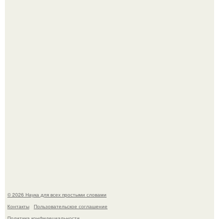
Шкoльницa легла в больницу с кишечной инфекцией, а
выписалась с вич и гепатитом с.
33-Летняя Алиша макдугалл принимала препараты для
похудения на фоне полиэндокринного метаболического
овариального синдрома.
© 2026 Наука для всех простыми словами
Контакты
Пользовательское соглашение
Политика конфидециальности