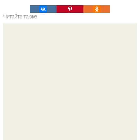
Читайте также
Почему новейший танк "Армата" стали называть
Машенькой?