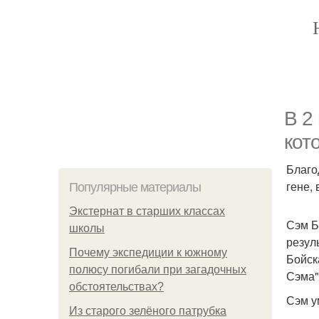
В 2
кот
Благо
гене,
Популярные материалы
Экстернат в старших классах
Сэм Б
школы
резул
Почему экспедиции к южному
Бойск
полюсу погибали при загадочных
Сэма"
обстоятельствах?
Сэм у
Из старого зелёного патрубка