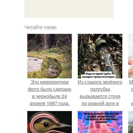
Читайте также
Это невероятное
Из старого зелёного
М
фото было сделано
патрубка
в чернобыле 24
вырывается струя
апреля 1997 года.
по ровной дуге и
точно попадает в
отверстие нижней
трубы.