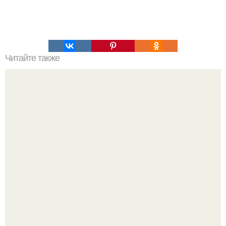
Читайте также
Это невероятное фото было сделано в чернобыле 24
апреля 1997 года.