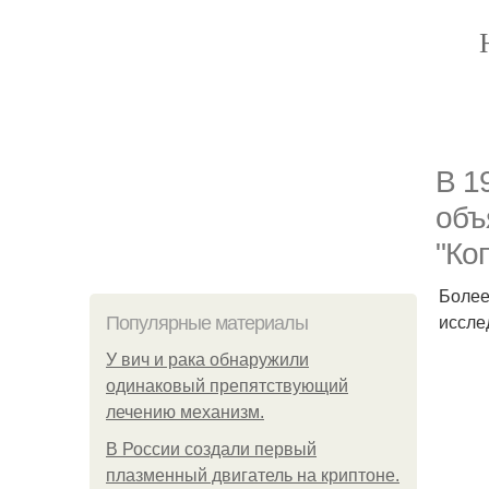
В 1
объ
"Ко
Более
иссле
Популярные материалы
У вич и рака обнаружили
одинаковый препятствующий
лечению механизм.
В России создали первый
плазменный двигатель на криптоне.