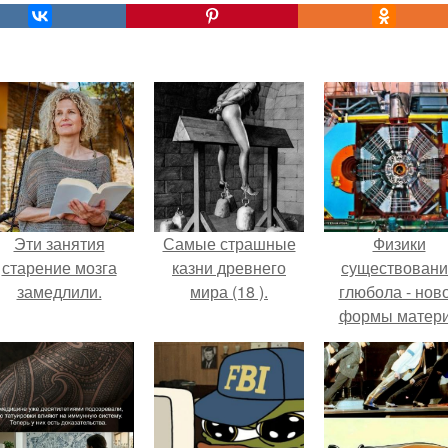
Эти занятия
Самые страшные
Физики
старение мозга
казни древнего
существован
замедлили.
мира (18 ).
глюбола - нов
формы матер
подтвердили