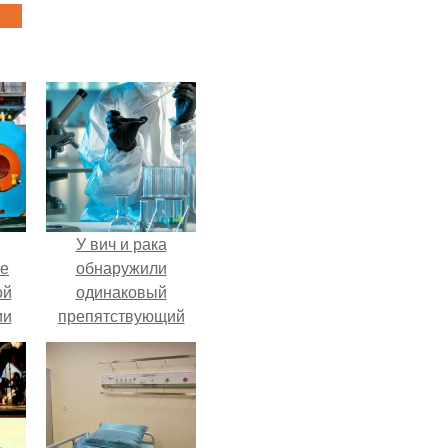
У вич и рака
ие
обнаружили
ой
одинаковый
ии
препятствующий
.
лечению механизм.