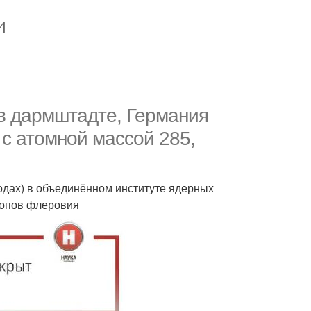
И
 в дармштадте, Германия
 с атомной массой 285,
одах) в объединённом институте ядерных
отопов флеровия