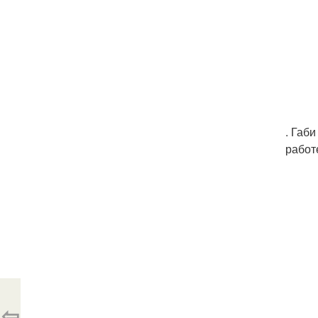
. Габ
работ
⇦