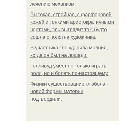
лечению механизм.
Высокая, стройная, с фарфоровой
кожей и тонкими аристократичными
чертами, эль выглядит так, будто
сошла с полотна художника.
В участника сво ударила молния,
когда он был на лошади.
Голливуд умеет не только играть
роли, но и болеть по-настоящему.
Физики существование глюбола -
новой формы материи
подтвердили.