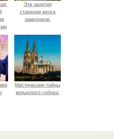
ая,
Эти занятия
й
старение мозга
ми
замедлили.
ыми
удто
на
кве
Мистические тайны
и
кельнского собора.