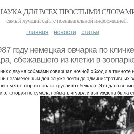
НАУКА ДЛЯ ВСЕХ ПРОСТЫМИ СЛОВАМ
самый лучший сайт c познавательной информацией.
главная
новости
статьи
987 году немецкая овчарка по кличке
ара, сбежавшего из клетки в зоопарк
ник с двумя собаками совершал ночной обход и в темноте не
ни незамеченным дошел уже почти до административных зд
притом что вторая собака трусливо сбежала. Это дало возм
ию, которая не сумела поймать ягуара и вынуждена была ег