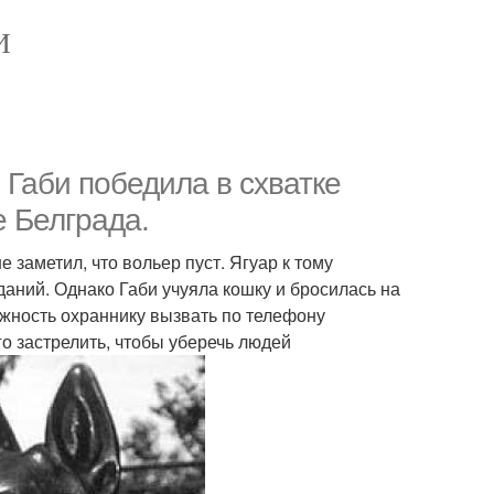
И
 Габи победила в схватке
е Белграда.
 заметил, что вольер пуст. Ягуар к тому
аний. Однако Габи учуяла кошку и бросилась на
ожность охраннику вызвать по телефону
о застрелить, чтобы уберечь людей