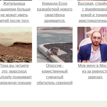
Жительница
Команда Ecoo
Высокая, стройн
ашкирии больше
разработкой нового
с фарфорово
не может иметь
смартфона
кожей и тонки
детей после того,
занимается.
аристократичн
ак медики сделали
чертами, эль
й аборт на шестом
выглядит так, б
месяце
сошла с полот
беременности и
художника.
оставили в матке
плаценту.
Пока вы читаете
Опоссум -
Mуж жену в Мос
это, марсоход
единственный
из-за ревност
uriosity поднимает
сумчатый
зарезал.
чередную порцию
обитатель северной
красной пыли. 6.
америки.