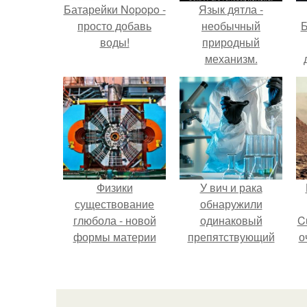
Батарейки Nopopo -
Язык дятла -
просто добавь
необычный
Б
воды!
природный
механизм.
к
е
Физики
У вич и рака
существование
обнаружили
глюбола - новой
одинаковый
C
формы материи
препятствующий
о
подтвердили.
лечению механизм.