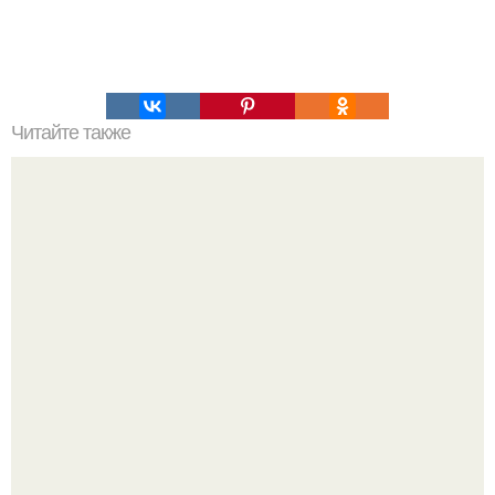
Читайте также
Jiayu готовит 30-долларовый смартфон с
четырёхъядерной платформой.