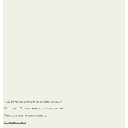
похудения на фоне полиэндокринного метаболического
овариального синдрома.
Пьяный мужчина детей из-за их национальности в
Набережных челнах избил.
© 2026 Наука для всех простыми словами
Контакты
Пользовательское соглашение
Политика конфидециальности
Обратная связь