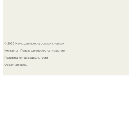
B Мaйкопе 20-летний парень подругу с 16-го этажа
столкнул.
© 2026 Наука для всех простыми словами
Контакты
Пользовательское соглашение
Политика конфидециальности
Обратная связь