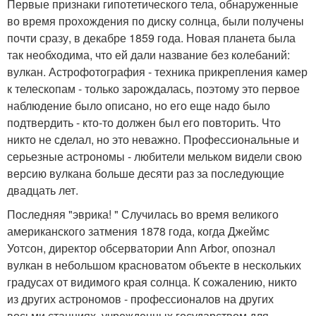
Первые признаки гипотетического тела, обнаруженные
во время прохождения по диску солнца, были получены
почти сразу, в декабре 1859 года. Новая планета была
так необходима, что ей дали название без колебаний:
вулкан. Астрофотография - техника прикрепления камер
к телескопам - только зарождалась, поэтому это первое
наблюдение было описано, но его еще надо было
подтвердить - кто-то должен был его повторить. Что
никто не сделал, но это неважно. Профессиональные и
серьезные астрономы - любители мельком видели свою
версию вулкана больше десяти раз за последующие
двадцать лет.
Последняя "эврика! " Случилась во время великого
американского затмения 1878 года, когда Джеймс
Уотсон, директор обсерватории Ann Arbor, опознал
вулкан в небольшом красноватом объекте в нескольких
градусах от видимого края солнца. К сожалению, никто
из других астрономов - профессионалов на других
восьми станциях, учрежденных государством для