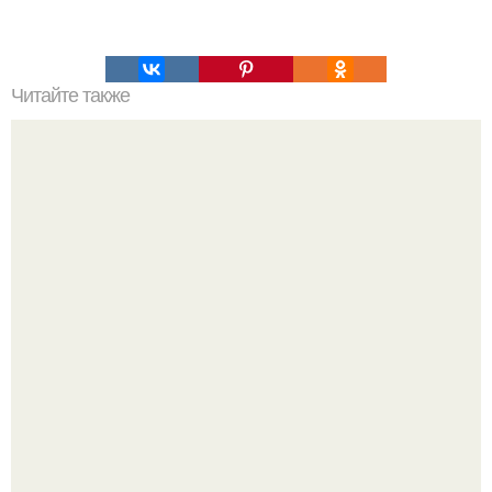
Читайте также
Зверства ЧЕЧЕНЦЕВ. Зверства чеченских боевиков во
время первой чеченской.