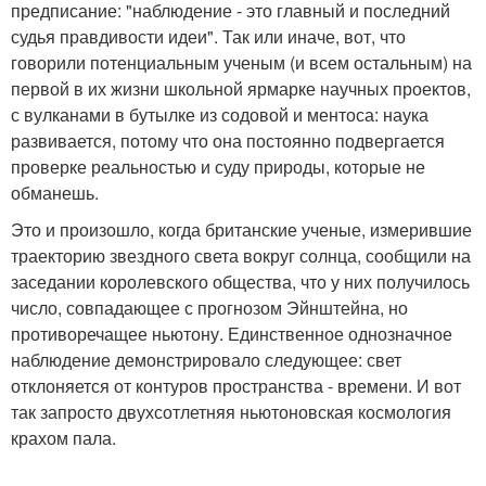
предписание: "наблюдение - это главный и последний
судья правдивости идеи". Так или иначе, вот, что
говорили потенциальным ученым (и всем остальным) на
первой в их жизни школьной ярмарке научных проектов,
с вулканами в бутылке из содовой и ментоса: наука
развивается, потому что она постоянно подвергается
проверке реальностью и суду природы, которые не
обманешь.
Это и произошло, когда британские ученые, измерившие
траекторию звездного света вокруг солнца, сообщили на
заседании королевского общества, что у них получилось
число, совпадающее с прогнозом Эйнштейна, но
противоречащее ньютону. Единственное однозначное
наблюдение демонстрировало следующее: свет
отклоняется от контуров пространства - времени. И вот
так запросто двухсотлетняя ньютоновская космология
крахом пала.