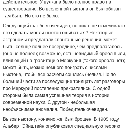
действительное. У вулкана было полное право на
существование. Во вселенной ньютона он был обязан
там быть. Но его не было.
Следующий шаг был очевиден, но никто не осмеливался
его сделать: мог ли ньютон ошибаться? Некоторые
астрономы предлагали спонтанные решения: может
быть, солнце полнее посередине, чем предполагалось
(оно не полнее); возможно, есть невидимый ореол пыли,
влияющий на гравитацию Меркурия (такого ореола нет);
может быть, можно немного поиграть с числами
ньютона, чтобы все расчеты сошлись (нельзя. Но по
большей части за последующие тридцать лет разговоры
про Меркурий постепенно прекратились. С одной
стороны была самая успешная теория в истории
современной науки. С другой - небольшая
необъяснимая аномалия. Победитель очевиден.
Вызов ньютону, конечно же, был брошен. В 1905 году
Альберт Эйнштейн опубликовал специальную теорию