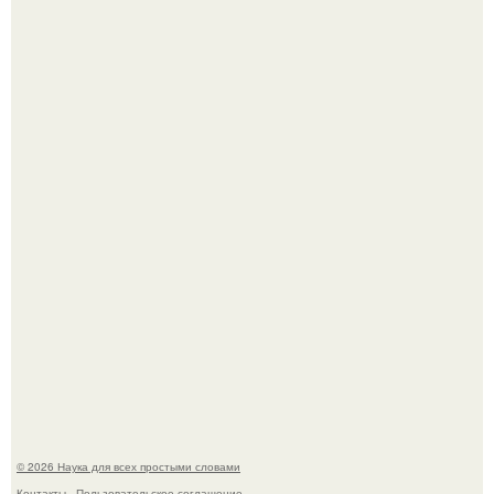
Физики существование глюбола - новой формы материи
подтвердили.
Пока вы читаете это, марсоход Curiosity поднимает
очередную порцию красной пыли. 6.
© 2026 Наука для всех простыми словами
Контакты
Пользовательское соглашение