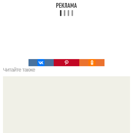
Читайте также
Мудрые мысли патологоанатома.