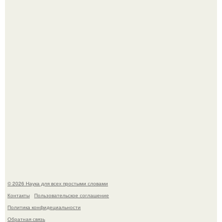
создатели фильма фактически построили одну из самых
точных визуальных моделей чёрной дыры.
На этом фото легендарный наклон форварда в
исполнении Майкла Джексона и его танцоров,
бросающий вызов возможностям человеческого тела.
© 2026 Наука для всех простыми словами
Контакты
Пользовательское соглашение
Политика конфидециальности
Обратная связь