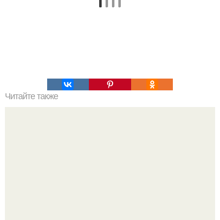
Читайте также
Это невероятное фото было сделано в чернобыле 24
апреля 1997 года.