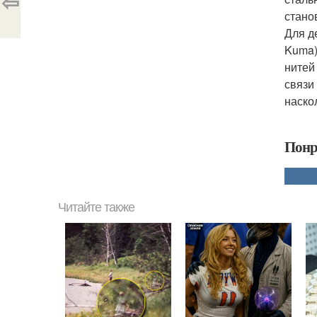
⇦
стано
Для д
Kuma)
нитей
связи
наско
Понр
Читайте также