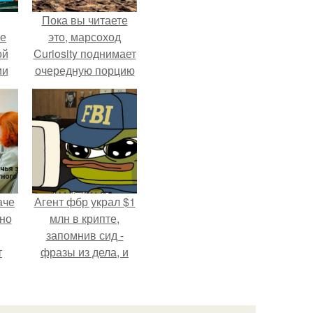
Пока вы читаете
ие
это, марсоход
ой
Curiosity поднимает
ии
очередную порцию
.
красной пыли. 6.
аче
Агент фбр украл $1
нно
млн в крипте,
запомнив сид -
т
фразы из дела, и
.
советовался с
Chatgpt, как их
потратить.