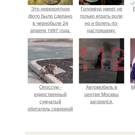
Это невероятное
Голливуд умеет не
фото было сделано
только играть роли,
в чернобыле 24
но и болеть по-
апреля 1997 года.
настоящему.
Опоссум -
Автомобиль в
M
единственный
центре Москвы
сумчатый
загорелся.
обитатель северной
америки.