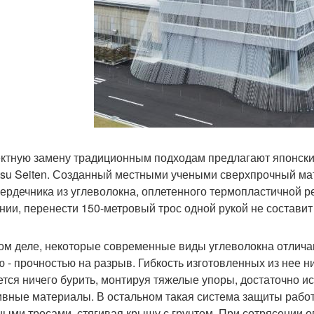
тную замену традиционным подходам предлагают японские
su Seiten. Созданный местными учеными сверхпрочный мат
сердечника из углеволокна, оплетенного термопластичной р
нии, перенести 150-метровый трос одной рукой не составит 
ом деле, некоторые современные виды углеволокна отличаю
ю - прочностью на разрыв. Гибкость изготовленных из нее ни
ется ничего бурить, монтируя тяжелые упоры, достаточно и
ивные материалы. В остальном такая система защиты рабо
ными тросами, стягивая крышу с грунтом. При сотрясении о