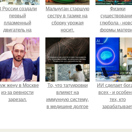
В России создали
Мальчуган старшую
Физики
первый
сестру в тазике на
существован
плазменный
сборку урожая
глюбола - нов
двигатель на
носит.
формы матер
криптоне.
подтвердили
уж жену в Москве
То, что татуировки
ИИ сделает бог
из-за ревности
влияют на
всех - и особе
зарезал.
иммунную систему,
тех, кто
в медицине долгое
зарабатывае
время
меньше всего
рассматривалось
лишь как гипотеза.