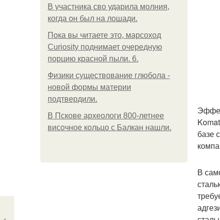
В участника сво ударила молния,
когда он был на лошади.
Пока вы читаете это, марсоход
Curiosity поднимает очередную
порцию красной пыли. 6.
Физики существование глюбола -
новой формы материи
подтвердили.
Эффек
В Пскове археологи 800-летнее
Komat
височное кольцо с Балкан нашли.
базе 
компа
В сам
сталь
требу
адгез
сталь