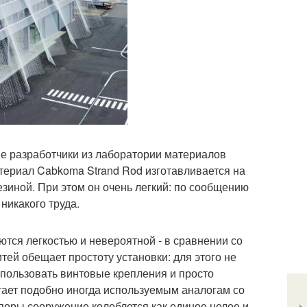
 разработчики из лаборатории материалов
ериал Cabkoma Strand Rod изготавливается на
езиной. При этом он очень легкий: по сообщению
никакого труда.
тся легкостью и невероятной - в сравнении со
тей обещает простоту установки: для этого не
спользовать винтовые крепления и просто
тает подобно иногда используемым аналогам со
поры сооружение колеблется как единое целое и