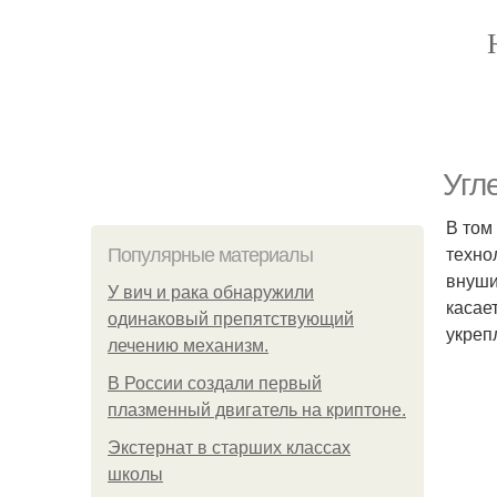
Угл
В том
техно
Популярные материалы
внуши
У вич и рака обнаружили
касае
одинаковый препятствующий
укреп
лечению механизм.
В России создали первый
плазменный двигатель на криптоне.
Экстернат в старших классах
школы