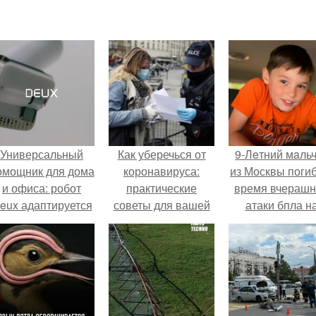
Универсальный
Как уберечься от
9-Лeтний мaль
омощник для дома
коронавируса:
из Москвы погиб
и офиса: робот
практические
время вчераш
eux адаптируется
советы для вашей
атаки бпла н
 разным задачам.
безопасности
пляже под
Геленджиком