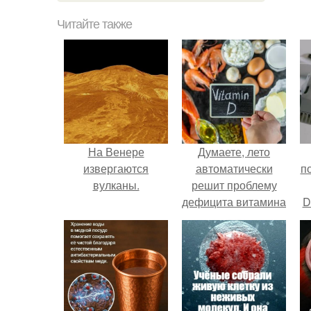
Читайте также
На Венере
Думаете, лето
извергаются
автоматически
п
вулканы.
решит проблему
дефицита витамина
D
D?
к