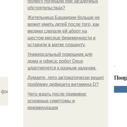
полюсу погибали при загадочных
обстоятельствах?
Жительница Башкирии больше не
может иметь детей после того, как
медики сделали ей аборт на
шестом месяце беременности и
оставили в матке плаценту.
Универсальный помощник для
дома и офиса: робот Deux
.
адаптируется к разным задачам.
Понр
Думаете, лето автоматически решит
проблему дефицита витамина D?
⇦
Чего ждать после прививки:
основные симптомы и
рекомендации