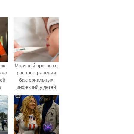
чик
Мрачный прогноз о
 во
распространении
ней
бактериальных
а
инфекций у детей
вышел.
.