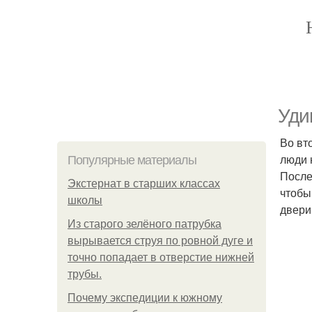
Уди
Во вт
люди 
Популярные материалы
После
Экстернат в старших классах
чтобы
школы
двери
Из старого зелёного патрубка
вырывается струя по ровной дуге и
точно попадает в отверстие нижней
трубы.
Почему экспедиции к южному