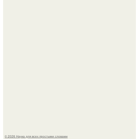
Жительница Башкирии больше не может иметь детей
после того, как медики сделали ей аборт на шестом
месяце беременности и оставили в матке плаценту.
Высокая, стройная, с фарфоровой кожей и тонкими
аристократичными чертами, эль выглядит так, будто
сошла с полотна художника.
© 2026 Наука для всех простыми словами