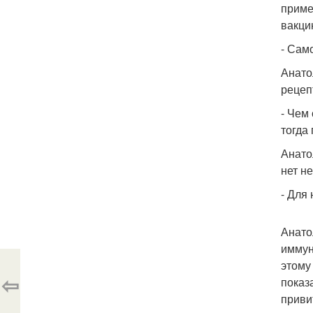
приме
вакци
- Сам
Анато
рецеп
- Чем
тогда
Анато
нет н
- Для
Анато
иммун
этому
⇦
показ
приви