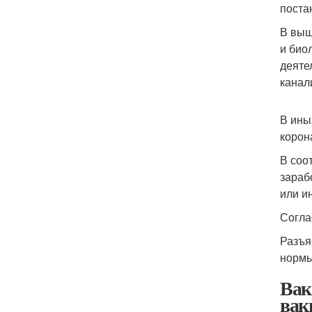
поста
В выш
и био
деяте
канал
В ины
корон
В соо
зараб
или и
Согла
Разъя
нормы
Вак
вак