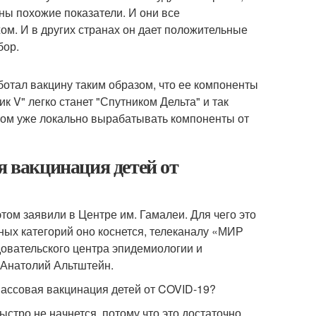
ены похожие показатели. И они все
жом. И в других странах он дает положительные
бор.
аботал вакцину таким образом, что ее компоненты
к V" легко станет "Спутником Дельта" и так
отом уже локально вырабатывать компоненты от
я вакцинация детей от
том заявили в Центре им. Гамалеи. Для чего это
тных категорий оно коснется, телеканалу «МИР
овательского центра эпидемиологии и
 Анатолий Альтштейн.
массовая вакцинация детей от COVID-19?
стро не начнется, потому что это достаточно