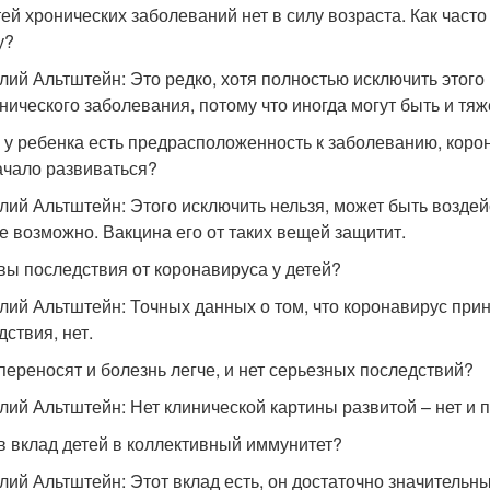
етей хронических заболеваний нет в силу возраста. Как част
у?
лий Альтштейн: Это редко, хотя полностью исключить этого 
инического заболевания, потому что иногда могут быть и тя
и у ребенка есть предрасположенность к заболеванию, коро
ачало развиваться?
лий Альтштейн: Этого исключить нельзя, может быть воздей
е возможно. Вакцина его от таких вещей защитит.
овы последствия от коронавируса у детей?
лий Альтштейн: Точных данных о том, что коронавирус при
дствия, нет.
 переносят и болезнь легче, и нет серьезных последствий?
лий Альтштейн: Нет клинической картины развитой – нет и 
ов вклад детей в коллективный иммунитет?
лий Альтштейн: Этот вклад есть, он достаточно значительны