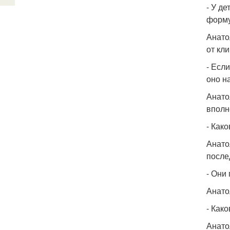
- У д
форм
Анато
от кл
- Есл
оно н
Анато
вполн
- Как
Анато
после
- Они
Анато
- Как
Анато