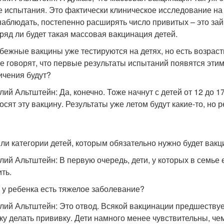
е испытания. Это фактически клиническое исследование на д
наблюдать, постепенно расширять число привитых – это зай
вряд ли будет такая массовая вакцинация детей.
убежные вакцины уже тестируются на детях, но есть возрас
е говорят, что первые результаты испытаний появятся этим
ичения будут?
лий Альтштейн: Да, конечно. Тоже начнут с детей от 12 до 17
осят эту вакцину. Результаты уже летом будут какие-то, н
ь ли категории детей, которым обязательно нужно будет вак
лий Альтштейн: В первую очередь, дети, у которых в семье
ть.
и у ребенка есть тяжелое заболевание?
лий Альтштейн: Это отвод. Всякой вакцинации предшествуе
ку делать прививку. Дети намного менее чувствительны, ч