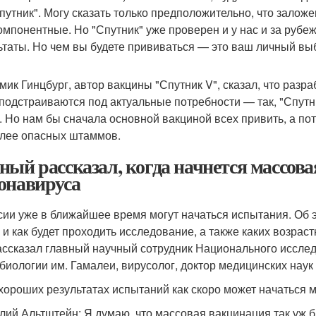
Спутник". Могу сказать только предположительно, что залож
омпонентные. Но "Спутник" уже проверен и у нас и за рубе
ьтаты. Но чем вы будете прививаться — это ваш личный вы
мик Гинцбург, автор вакцины "Спутник V", сказал, что разр
 подстраиваются под актуальные потребности — так, "Спутни
. Но нам бы сначала основной вакциной всех привить, а п
лее опасных штаммов.
ный рассказал, когда начнется массова
онавируса
сии уже в ближайшее время могут начаться испытания. Об э
 и как будет проходить исследование, а также каких возрас
ассказал главный научный сотрудник Национального исслед
биологии им. Гамалеи, вирусолог, доктор медицинских наук
 хороших результатах испытаний как скоро может начаться 
лий Альтштейн: Я думаю, что массовая вакцинация так уж бы