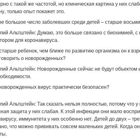
рно с такой же частотой, но клиническая картина у них сла
ну, только опыт покажет это.
ое большое число заболевших среди детей – старше восьми
лий Альтштейн: Думаю, это больше связано с биохимией, с
тором для коронавируса.
 старше ребенок, чем ближе по развитию организма он к вз
 говорить о новорожденных?
лий Альтштейн: Новорожденные сейчас не будут объектом и
еобходимости.
 новорожденных вирус практически безопасен?
лий Альтштейн: Так сказать нельзя полностью, потому что 
ная защита у них слабая. К этой инфекции они мало воспри
 вирусу, иммунитета у них особенно нет. Детей до двух – тре
ано, что можно прививать совсем маленьких детей. Когда он
ты.