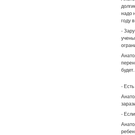
долги
надо 
году 
- Зар
учены
огран
Анато
перен
будет.
- Ест
Анато
зарази
- Есл
Анато
ребен