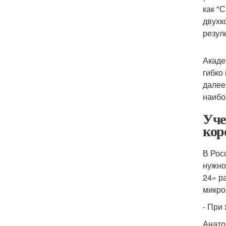
как "
двухк
резул
Акаде
гибко
далее
наибо
Уче
кор
В Рос
нужно
24» р
микро
- При
Анато