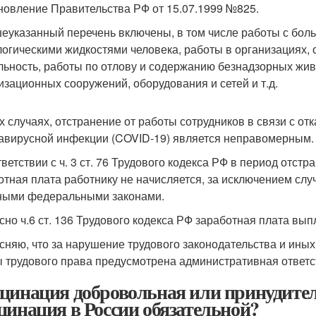
новление Правительства РФ от 15.07.1999 №825.
еуказанный перечень включены, в том числе работы с бо
логическими жидкостями человека, работы в организациях
льность, работы по отлову и содержанию безнадзорных жи
изационных сооружений, оборудования и сетей и т.д.
х случаях, отстранение от работы сотрудников в связи с от
авирусной инфекции (COVID-19) является неправомерным.
тветствии с ч. 3 ст. 76 Трудового кодекса РФ в период отст
отная плата работнику не начисляется, за исключением сл
ными федеральными законами.
сно ч.6 ст. 136 Трудового кодекса РФ заработная плата вы
сняю, что за нарушение трудового законодательства и ины
 трудового права предусмотрена административная ответст
цинация добровольная или принудител
цинация в России обязательной?