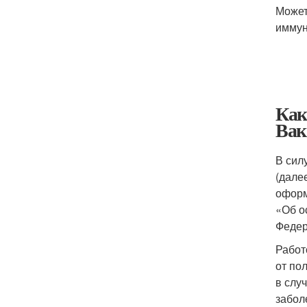
Может
иммун
Как
Вак
В сил
(дале
оформ
«Об о
Федер
Работ
от по
в слу
забол