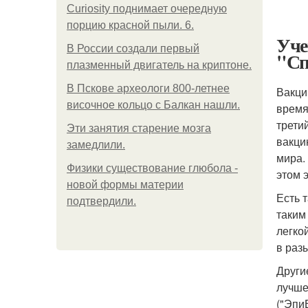
Curiosity поднимает очередную
порцию красной пыли. 6.
Уче
В России создали первый
"Сп
плазменный двигатель на криптоне.
В Пскове археологи 800-летнее
Вакци
височное кольцо с Балкан нашли.
время
трети
Эти занятия старение мозга
вакци
замедлили.
мира.
Физики существование глюбола -
этом 
новой формы материи
Есть 
подтвердили.
таким
легко
в раз
Други
лучше
("Эпи