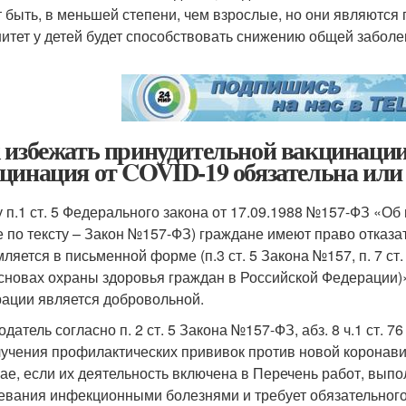
 быть, в меньшей степени, чем взрослые, но они являются
итет у детей будет способствовать снижению общей заболе
 избежать принудительной вакцинации
цинация от COVID-19 обязательна или
у п.1 ст. 5 Федерального закона от 17.09.1988 №157-ФЗ «
е по тексту – Закон №157-ФЗ) граждане имеют право отказа
ляется в письменной форме (п.3 ст. 5 Закона №157, п. 7 ст
сновах охраны здоровья граждан в Российской Федерации)»
ации является добровольной.
одатель согласно п. 2 ст. 5 Закона №157-ФЗ, абз. 8 ч.1 ст. 
лучения профилактических прививок против новой коронави
чае, если их деятельность включена в Перечень работ, вып
евания инфекционными болезнями и требует обязательного