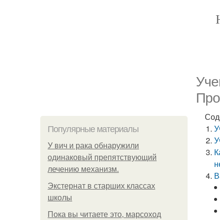
Уче
Про
Сод
У
Популярные материалы
У
У вич и рака обнаружили
К
одинаковый препятствующий
н
лечению механизм.
В
Экстернат в старших классах
школы
Пока вы читаете это, марсоход