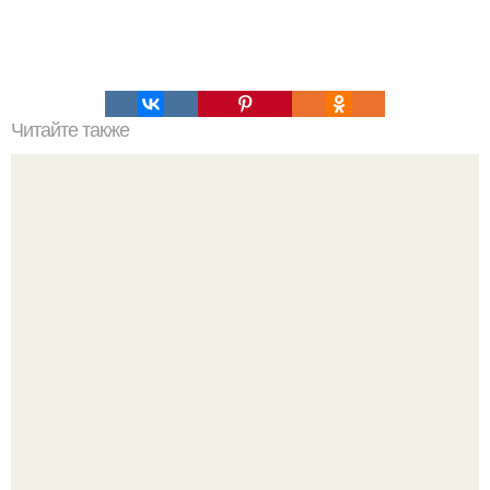
Читайте также
Задолго до изобретения детектора лжи, многие народы
мира изобрели собственные способы, определения
правдивости человека.