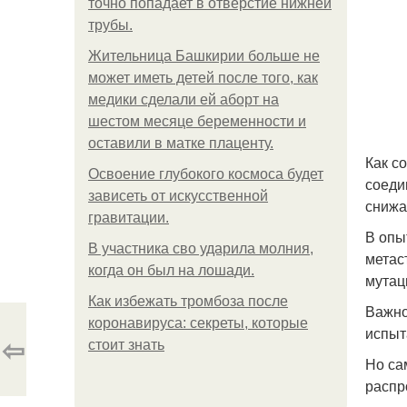
точно попадает в отверстие нижней
трубы.
Жительница Башкирии больше не
может иметь детей после того, как
медики сделали ей аборт на
шестом месяце беременности и
оставили в матке плаценту.
Как с
Освоение глубокого космоса будет
соеди
зависеть от искусственной
снижа
гравитации.
В опы
В участника сво ударила молния,
метас
когда он был на лошади.
мутац
Как избежать тромбоза после
Важно
коронавируса: секреты, которые
испыт
⇦
стоит знать
Но са
распр