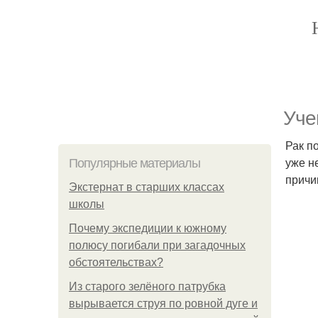
Уче
Рак п
уже н
Популярные материалы
причи
Экстернат в старших классах
школы
Почему экспедиции к южному
полюсу погибали при загадочных
обстоятельствах?
Из старого зелёного патрубка
вырывается струя по ровной дуге и