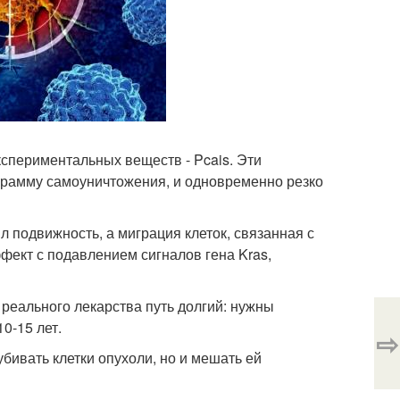
кспериментальных веществ - Pcais. Эти
ограмму самоуничтожения, и одновременно резко
л подвижность, а миграция клеток, связанная с
ект с подавлением сигналов гена Kras,
о реального лекарства путь долгий: нужны
0-15 лет.
⇨
бивать клетки опухоли, но и мешать ей