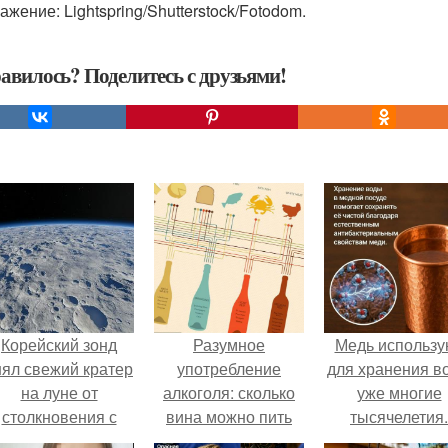
жение: Lightspring/Shutterstock/Fotodom.
авилось? Поделитесь с друзьями!
Корейский зонд
Разумное
Медь использу
нял свежий кратер
употребление
для хранения в
на луне от
алкоголя: сколько
уже многие
столкновения с
вина можно пить
тысячелетия.
бломком Falcon 9.
женщине