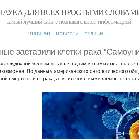
НАУКА ДЛЯ ВСЕХ ПРОСТЫМИ СЛОВАМ
самый лучший сайт c познавательной информацией.
главная
новости
статьи
ные заставили клетки рака "Самоуни
оджелудочной железы остается одним из самых опасных: его
евозможна. По данным американского онкологического обще
ной смертности от рака, а пятилетняя выживаемость состав