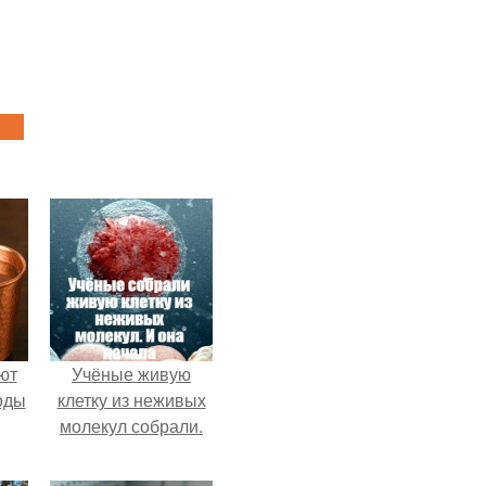
ют
Учёные живую
оды
клетку из неживых
молекул собрали.