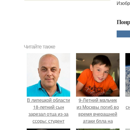
Изобра
Понр
Читайте также
В липецкой области
9-Лeтний мaльчик
18-летний сын
из Москвы погиб во
с
зарезал отца из-за
время вчерашней
ссоры: студент
атаки бпла на
вместе с другом 2
пляже под
о