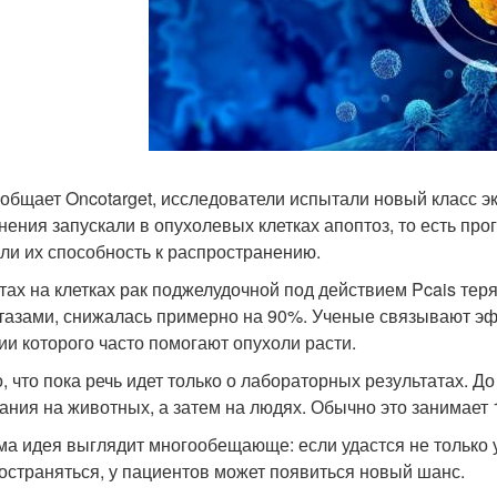
ообщает Oncotarget, исследователи испытали новый класс э
нения запускали в опухолевых клетках апоптоз, то есть пр
ли их способность к распространению.
тах на клетках рак поджелудочной под действием Pcais теря
тазами, снижалась примерно на 90%. Ученые связывают эфф
ии которого часто помогают опухоли расти.
, что пока речь идет только о лабораторных результатах. Д
ания на животных, а затем на людях. Обычно это занимает 1
ма идея выглядит многообещающе: если удастся не только у
остраняться, у пациентов может появиться новый шанс.