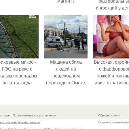
магнит?
бактериальны
инфекций у де
вышел.
Вихревые микро -
Машина сбила
Высокая, стройн
ГЭС на реке с
людей на
с фарфорово
алым перепадом
пешеходном
кожей и тонки
высоты: вода
переходе в Омске,
аристократичн
закручивается в
пострадали 8
чертами, эль
етонной камере и
человек.
выглядит так, б
вращает
сошла с полот
вертикальную
художника.
онтакты
Пользовательское соглашение
Обратная связь
турбину.
олитика конфидециальности
Копирование разрешено при у
 Москва, ЮАО, Донской, Варшавское шоссе 125Ж корп.6, Бизнес-центр «Меридио»