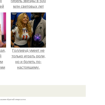
х
гибель звезды в 500
тей
млн световых лет
от земли.
ая,
Голливуд умеет не
й
только играть роли,
ми
но и болеть по-
ыми
настоящему.
удто
на
казании обратной гиперссылки.