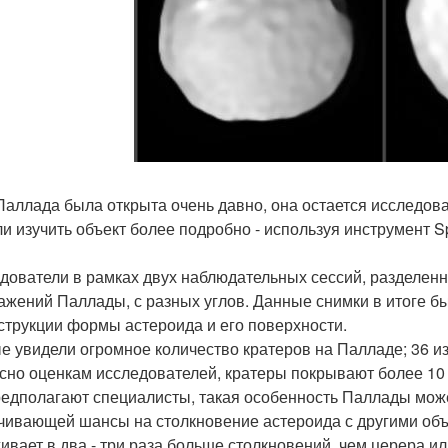
Паллада была открыта очень давно, она остается исследова
и изучить объект более подробно - используя инструмент Sph
дователи в рамках двух наблюдательных сессий, разделенн
ажений Паллады, с разных углов. Данные снимки в итоге б
струкции формы астероида и его поверхности.
е увидели огромное количество кратеров на Палладе; 36 из
сно оценкам исследователей, кратеры покрывают более 10
редполагают специалисты, такая особенность Паллады може
чивающей шансы на столкновение астероида с другими объ
ивает в два - три раза больше столкновений, чем церера ил