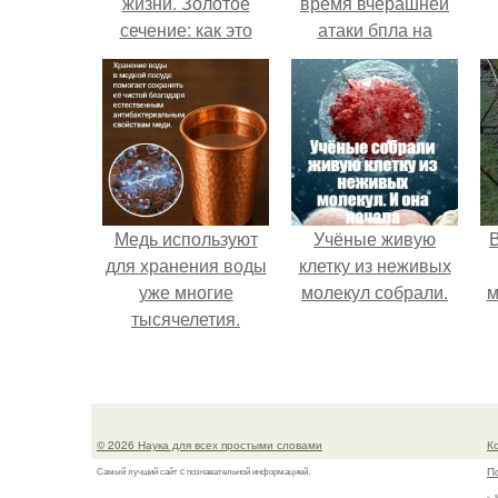
жизни. Золотое
время вчерашней
сечение: как это
атаки бпла на
работает.
пляже под
Геленджиком.
Медь используют
Учёные живую
для хранения воды
клетку из неживых
уже многие
молекул собрали.
м
тысячелетия.
б
© 2026 Наука для всех простыми словами
К
П
Самый лучший сайт c познавательной информацией.
г.