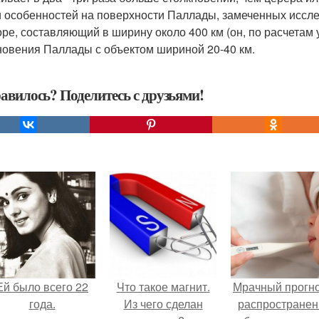
 особенностей на поверхности Паллады, замеченных исслед
оре, составляющий в ширину около 400 км (он, по расчетам 
новения Паллады с объектом шириной 20-40 км.
авилось? Поделитесь с друзьями!
Ей было всего 22
Что такое магнит.
Мрачный прогно
года.
Из чего сделан
распространен