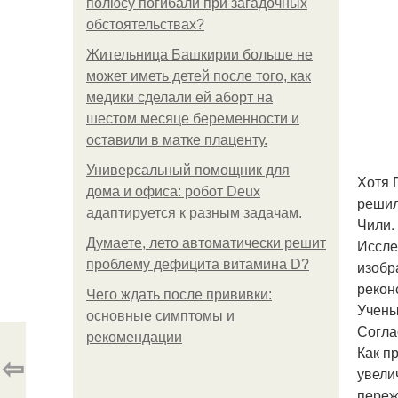
полюсу погибали при загадочных
обстоятельствах?
Жительница Башкирии больше не
может иметь детей после того, как
медики сделали ей аборт на
шестом месяце беременности и
оставили в матке плаценту.
Универсальный помощник для
Хотя 
дома и офиса: робот Deux
решил
адаптируется к разным задачам.
Чили.
Думаете, лето автоматически решит
Иссле
проблему дефицита витамина D?
изобр
рекон
Чего ждать после прививки:
Учены
основные симптомы и
Согла
рекомендации
Как п
⇦
увели
переж