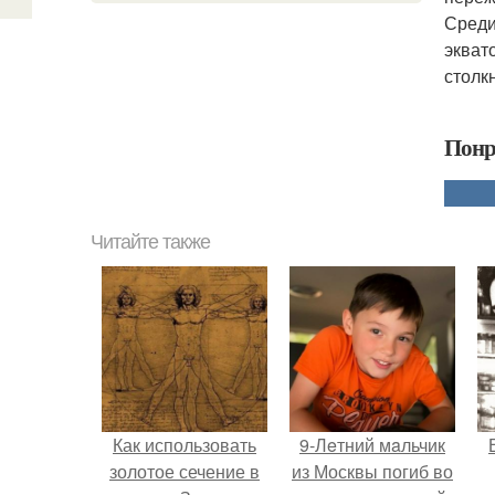
Среди
экват
столк
Понр
Читайте также
Как использовать
9-Лeтний мaльчик
золотое сечение в
из Москвы погиб во