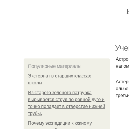
Уче
Астро
напом
Популярные материалы
Экстернат в старших классах
Астер
школы
ольбе
Из старого зелёного патрубка
треть
вырывается струя по ровной дуге и
точно попадает в отверстие нижней
трубы.
Почему экспедиции к южному