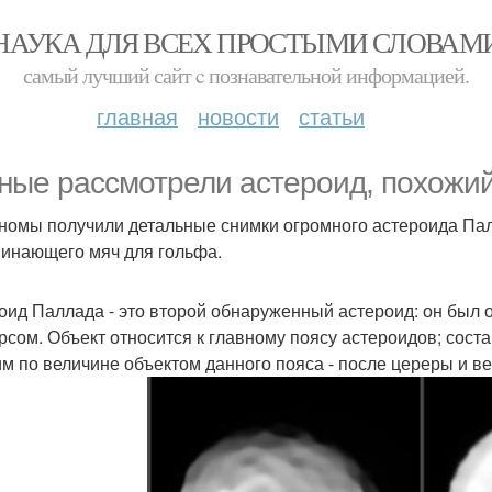
НАУКА ДЛЯ ВСЕХ ПРОСТЫМИ СЛОВАМ
самый лучший сайт c познавательной информацией.
главная
новости
статьи
ные рассмотрели астероид, похожий
номы получили детальные снимки огромного астероида Пал
инающего мяч для гольфа.
оид Паллада - это второй обнаруженный астероид: он был 
рсом. Объект относится к главному поясу астероидов; сост
им по величине объектом данного пояса - после цереры и ве