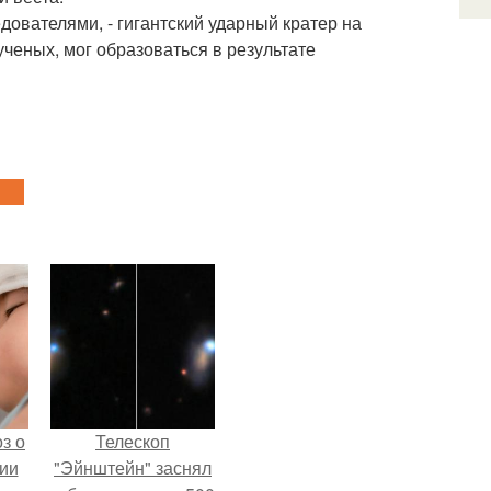
ователями, - гигантский ударный кратер на
ученых, мог образоваться в результате
з о
Телескоп
ии
"Эйнштейн" заснял