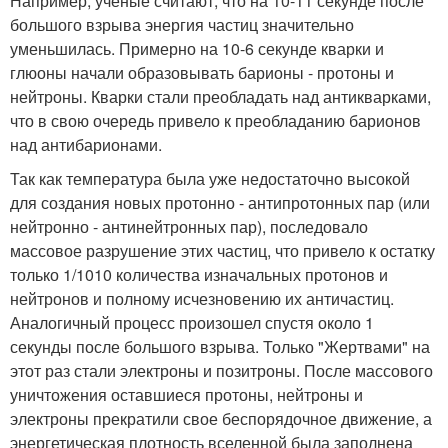
Например, ученые считают, что на 10-11 секунде после
большого взрыва энергия частиц значительно
уменьшилась. Примерно на 10-6 секунде кварки и
глюоны начали образовывать барионы - протоны и
нейтроны. Кварки стали преобладать над антикварками,
что в свою очередь привело к преобладанию барионов
над антибарионами.
Так как температура была уже недостаточно высокой
для создания новых протонно - антипротонных пар (или
нейтронно - антинейтронных пар), последовало
массовое разрушение этих частиц, что привело к остатку
только 1/1010 количества изначальных протонов и
нейтронов и полному исчезновению их античастиц.
Аналогичный процесс произошел спустя около 1
секунды после большого взрыва. Только "Жертвами" на
этот раз стали электроны и позитроны. После массового
уничтожения оставшиеся протоны, нейтроны и
электроны прекратили свое беспорядочное движение, а
энергетическая плотность вселенной была заполнена