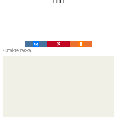
Читайте также
Солевые повязки чудеса творят!