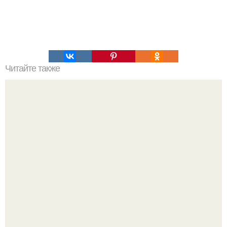
Читайте также
Философия Толстого. Философские идеи в творчестве Л.
Н. Толстого.