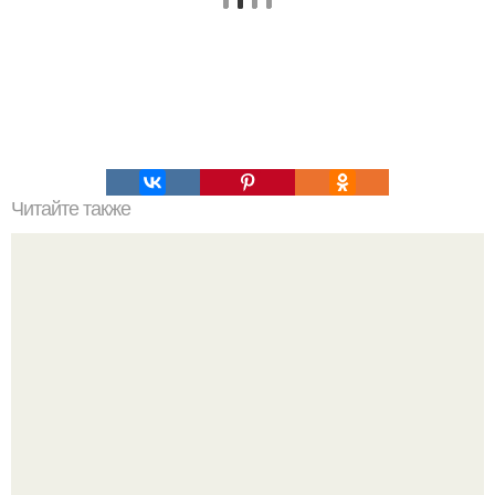
Читайте также
Это невероятное фото было сделано в чернобыле 24
апреля 1997 года.