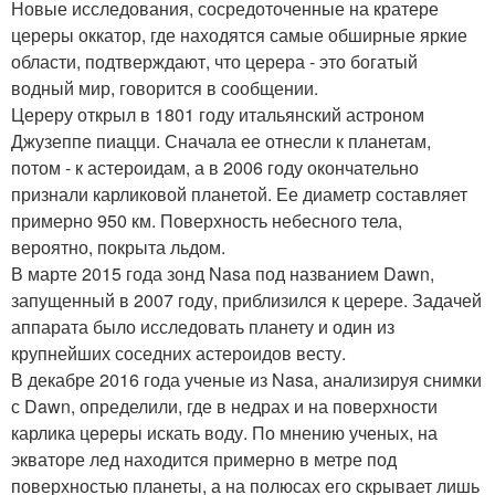
Новые исследования, сосредоточенные на кратере
цереры оккатор, где находятся самые обширные яркие
области, подтверждают, что церера - это богатый
водный мир, говорится в сообщении.
Цереру открыл в 1801 году итальянский астроном
Джузеппе пиацци. Сначала ее отнесли к планетам,
потом - к астероидам, а в 2006 году окончательно
признали карликовой планетой. Ее диаметр составляет
примерно 950 км. Поверхность небесного тела,
вероятно, покрыта льдом.
В марте 2015 года зонд Nasa под названием Dawn,
запущенный в 2007 году, приблизился к церере. Задачей
аппарата было исследовать планету и один из
крупнейших соседних астероидов весту.
В декабре 2016 года ученые из Nasa, анализируя снимки
с Dawn, определили, где в недрах и на поверхности
карлика цереры искать воду. По мнению ученых, на
экваторе лед находится примерно в метре под
поверхностью планеты, а на полюсах его скрывает лишь