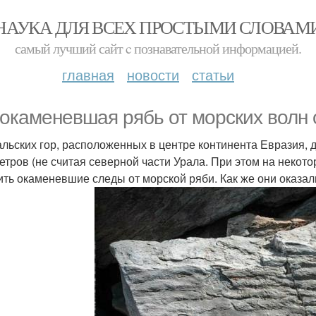
НАУКА ДЛЯ ВСЕХ ПРОСТЫМИ СЛОВАМ
самый лучший сайт c познавательной информацией.
главная
новости
статьи
 окаменевшая рябь от морских волн 
альских гор, расположенных в центре континента Евразия,
етров (не считая северной части Урала. При этом на неко
ить окаменевшие следы от морской ряби. Как же они оказали