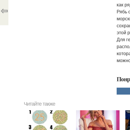
как р
⇦
Рябь 
морск
сохра
этой 
Для г
распо
котор
можно
Понр
Читайте также