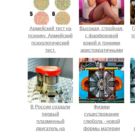
Армейский тест на
Высокая, стройная,
Г
психику. Армейский
с фарфоровой
т
психологический
кожей и тонкими
тест.
аристократичными
чертами, эль
выглядит так, будто
сошла с полотна
художника.
В России создали
Физики
первый
существование
плазменный
глюбола - новой
двигатель на
формы материи