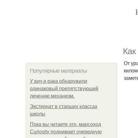
Как
От ур
килом
Популярные материалы
замет
У вич и рака обнаружили
одинаковый препятствующий
лечению механизм.
Экстернат в старших классах
школы
Пока вы читаете это, марсоход
Curiosity поднимает очередную