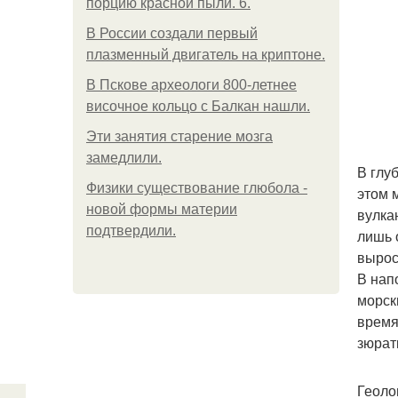
порцию красной пыли. 6.
В России создали первый
плазменный двигатель на криптоне.
В Пскове археологи 800-летнее
височное кольцо с Балкан нашли.
Эти занятия старение мозга
замедлили.
В глу
Физики существование глюбола -
этом 
новой формы материи
вулка
подтвердили.
лишь 
вырос
В нап
морск
время
зюрат
Геоло