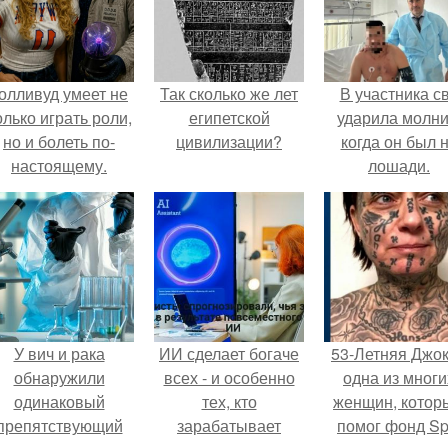
олливуд умеет не
Так сколько же лет
В участника с
олько играть роли,
египетской
ударила молни
но и болеть по-
цивилизации?
когда он был 
настоящему.
лошади.
У вич и рака
ИИ сделает богаче
53-Летняя Джок
обнаружили
всех - и особенно
одна из многи
одинаковый
тех, кто
женщин, котор
препятствующий
зарабатывает
помог фонд Spi