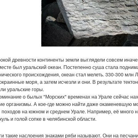
бокой древности континенты земли выглядели совсем иначе
месте был уральский океан. Постепенно суша стала поднима
нического происхождения, океан стал мелеть. 330-300 млн Л
окраинные моря, а затем исчезли и они. В результате тект
ли уральские горы.
оминание о былых "Морских" временах на Урале сейчас на
ие организмы. А кое-где можно найти даже окаменевшую мо
 походов на южном и среднем Урале. Например, её много 
куль и голой сопке в челябинской области.
ги такие наслоения знаками ряби называют. Они на песчани