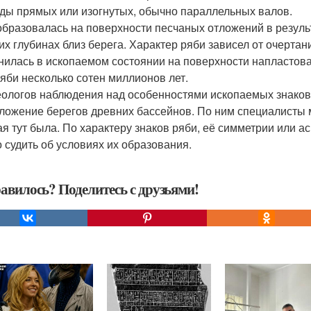
яды прямых или изогнутых, обычно параллельных валов.
образовалась на поверхности песчаных отложений в резул
их глубинах близ берега. Характер ряби зависел от очертан
нилась в ископаемом состоянии на поверхности напластован
ряби несколько сотен миллионов лет.
еологов наблюдения над особенностями ископаемых знаков
ложение берегов древних бассейнов. По ним специалисты 
ая тут была. По характеру знаков ряби, её симметрии или 
 судить об условиях их образования.
авилось? Поделитесь с друзьями!