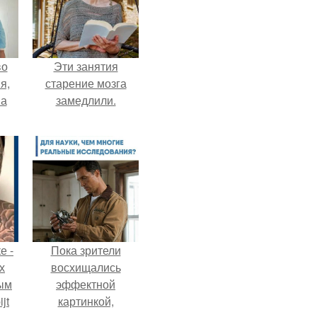
во
Эти занятия
я,
старение мозга
на
замедлили.
е -
Пока зрители
х
восхищались
ым
эффектной
jt
картинкой,