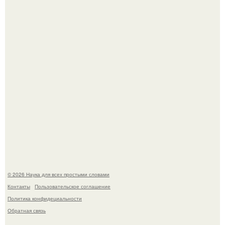
В Пскове археологи 800-летнее височное кольцо с
Балкан нашли.
Физики существование глюбола - новой формы материи
подтвердили.
© 2026 Наука для всех простыми словами
Контакты
Пользовательское соглашение
Политика конфидециальности
Обратная связь