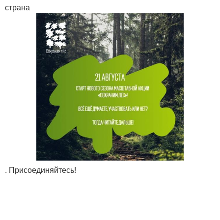
страна
. Присоединяйтесь!