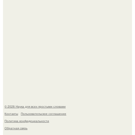
ИИ сделает богаче всех - и особенно тех, кто
зарабатывает меньше всего.
53-Летняя Джоке - одна из многих женщин, которым
помог фонд Spijt van Tattoo, основанный в Роттердаме.
© 2026 Наука для всех простыми словами
Контакты
Пользовательское соглашение
Политика конфидециальности
Обратная связь