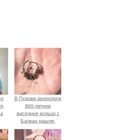
во
В Пскове археологи
я,
800-летнее
на
височное кольцо с
Балкан нашли.