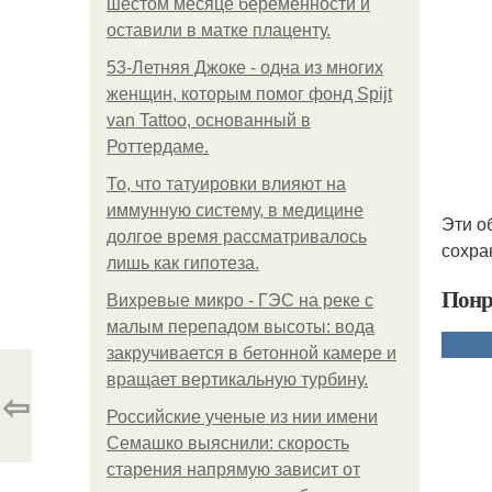
шестом месяце беременности и
оставили в матке плаценту.
53-Летняя Джоке - одна из многих
женщин, которым помог фонд Spijt
van Tattoo, основанный в
Роттердаме.
То, что татуировки влияют на
иммунную систему, в медицине
Эти о
долгое время рассматривалось
сохра
лишь как гипотеза.
Понр
Вихревые микро - ГЭС на реке с
малым перепадом высоты: вода
закручивается в бетонной камере и
вращает вертикальную турбину.
⇦
Российские ученые из нии имени
Семашко выяснили: скорость
старения напрямую зависит от