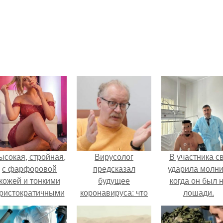
ысокая, стройная,
Вирусолог
В участника с
с фарфоровой
предсказал
ударила молни
кожей и тонкими
будущее
когда он был 
ристократичными
коронавируса: что
лошади.
чертами, эль
ждет нас в будущем
ыглядит так, будто