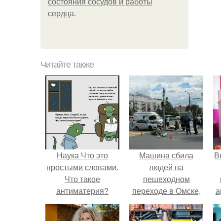
состояния сосудов и работы
сердца.
Читайте также
Наука Что это
Машина сбила
В
простыми словами.
людей на
Что такое
пешеходном
антиматерия?
переходе в Омске,
а
пострадали 8
человек.
в