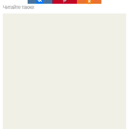
Читайте также
Кикуми Тоторо. Жертва маньяка кикуми тоторо или
номер 72.
Жительница Башкирии больше не может иметь детей