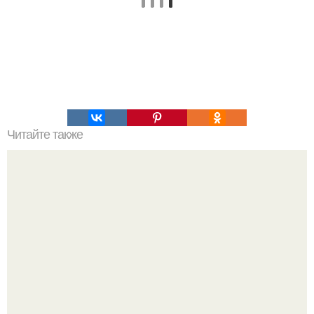
Читайте также
Остеохондроз и его профилактика. Профилактика
остеохондроза позвоночника на рабочем месте