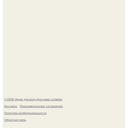
Голливуд умеет не только играть роли, но и болеть по-
настоящему.
В участника сво ударила молния, когда он был на
лошади.
© 2026 Наука для всех простыми словами
Контакты
Пользовательское соглашение
Политика конфидециальности
Обратная связь