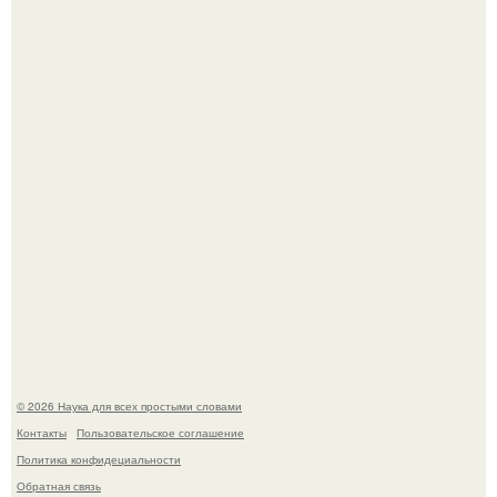
В Пскове археологи 800-летнее височное кольцо с
Балкан нашли.
Эти занятия старение мозга замедлили.
© 2026 Наука для всех простыми словами
Контакты
Пользовательское соглашение
Политика конфидециальности
Обратная связь