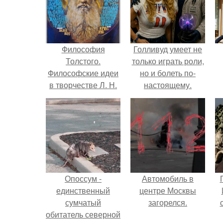
Философия
Голливуд умеет не
Толстого.
только играть роли,
Философские идеи
но и болеть по-
в творчестве Л. Н.
настоящему.
Толстого.
Опоссум -
Автомобиль в
единственный
центре Москвы
сумчатый
загорелся.
обитатель северной