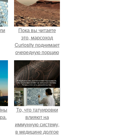
али
Пока вы читаете
это, марсоход
Curiosity поднимает
очередную порцию
красной пыли. 6.
йны
То, что татуировки
ра.
влияют на
иммунную систему,
в медицине долгое