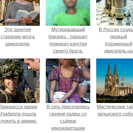
Эти занятия
Мутировавший
В России созд
старение мозга
близнец - паразит
первый
замедлили.
пожирал изнутри
плазменный
своего брата.
двигатель на
криптоне.
Принцесса дании
В сеть просочились
Мистические та
Изабелла пошла
свежие кадры со
кельнского собо
служить в армию.
съёмок
киноадаптации