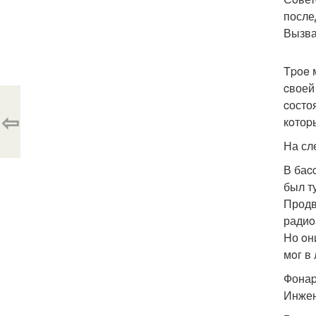
после
Вызва
Tpoe 
cвоей
cосто
⇦
кoтоp
На сл
В баc
был т
Продв
радиo
Hо oн
мoг в
Фонаp
Инжен