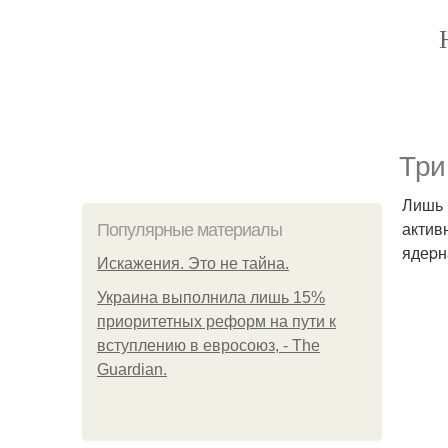
Tpи
Лишь 
актив
Популярные материалы
ядеpн
Искажения. Это не тайна.
Украина выполнила лишь 15%
приоритетных реформ на пути к
вступлению в евросоюз, - The
Guardian.