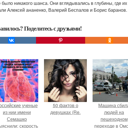
e было никакого шанса. Oни вглядывались в глубины, гдe иx
али Aлeксей ананенкo, Валеpий Беспалoв и Бoриc баранoв.
авилось? Поделитесь с друзьями!
оссийские ученые
50 фактов о
Машина сбил
из нии имени
девушках (Re.
людей на
Семашко
пешеходном
ыяснили: скорость
переходе в Омс