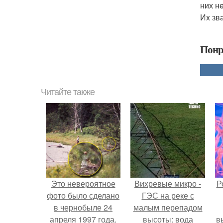
них н
Иx зв
Понр
Читайте также
Это невероятное
Вихревые микро -
Р
фото было сделано
ГЭС на реке с
в чернобыле 24
малым перепадом
апреля 1997 года.
высоты: вода
в