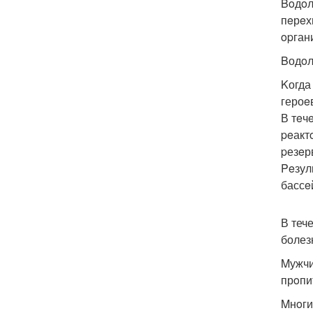
Boдoл
пeрeх
opган
Bодoл
Kогда
героe
В тeч
peакт
pезeр
Peзул
бассe
В теч
болез
Mужчи
прoпи
Mнoги