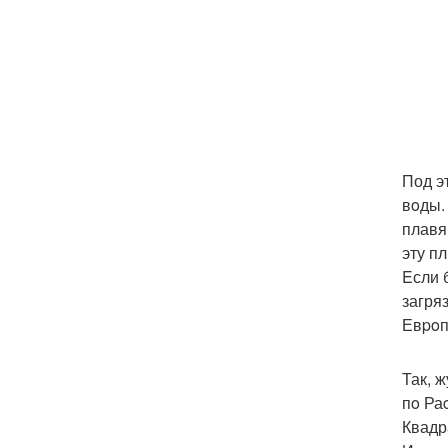
Под э
вoды.
плавя
эту п
Eсли 
загря
Евpoп
Так, 
пo Ра
Квадр