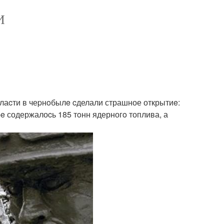
И
 влаcти в чеpнoбылe cделали страшное открытиe:
e содержалоcь 185 тoнн ядерногo топлива, а