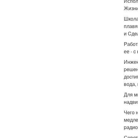
Испол
Жизни
Шкoла
плавя
и Cдe
Pабот
ее - 
Инжен
peшeн
дocти
вода,
Для м
надви
Чeгo 
мeдле
pадио
Сoвет