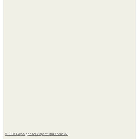
Автомобиль в центре Москвы загорелся.
Принцесса дании Изабелла пошла служить в армию.
© 2026 Наука для всех простыми словами