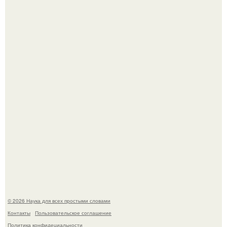
Опоссум - единственный сумчатый обитатель северной
америки.
Автомобиль в центре Москвы загорелся.
© 2026 Наука для всех простыми словами
Контакты
Пользовательское соглашение
Политика конфидециальности