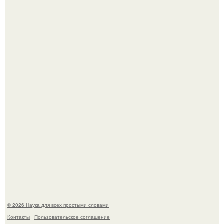
В сеть просочились свежие кадры со съёмок
киноадаптации "Рапунцель", и всё внимание
моментально оказалось приковано к Тиган крофт.
Мистические тайны кельнского собора.
© 2026 Наука для всех простыми словами
Контакты
Пользовательское соглашение