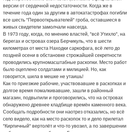
версии от сердечной недостаточности. Когда же в
течение года один за другим в автокатастрофах погибли
все шесть "Первооткрывателей" гроба, оставшиеся в
живых свидетели замолчали навсегда.
В 1973 году, когда, по мнению властей, "всё Утихло", на
берегах и островах озера Берчикуль, что в шести
километрах от места Находки саркофага, всё лето до
поздней осени в обстановке строжайшей секретности
проводились крупномасштабные раскопки. Место работ
было оцеплено солдатами и милицией. Но, как
говорится, шила в мешке не утаишь!
Как-то приезжие рабочие, участвовавшие в раскопках и
долгое время помалкивавшие, зашли в районный
магазин, подвыпили и проговорились, что на островах
обнаружено древнее кладбище времён каменного века.
Сообщать подробности они наотрез отказались, но всё
село видело, как на место раскопок то и дело прилетал
"Кирпичный" вертолёт и что-то увозил, а по завершении