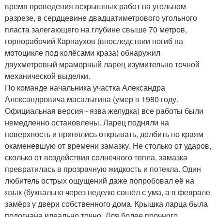
время проведения вскрышных работ на угольном
разрезе, в сердцевине двадцатиметрового угольного
пласта залегающего на глубине свыше 70 метров,
горнорабочий Карнаухов (впоследствии погиб на
мотоцикле под колёсами краза) обнаружил
двухметровый мраморный ларец изумительно точной
механической выделки.
По команде начальника участка Александра
Александровича масалыгина (умер в 1980 году.
Официальная версия - язва желудка) все работы были
немедленно остановлены. Ларец подняли на
поверхность и принялись открывать, долбить по краям
окаменевшую от времени замазку. Не столько от ударов,
сколько от воздействия солнечного тепла, замазка
превратилась в прозрачную жидкость и потекла. Один
любитель острых ощущений даже попробовал её на
язык (буквально через неделю сошёл с ума, а в феврале
замёрз у двери собственного дома. Крышка ларца была
подогнана идеально точно. Для более прочного