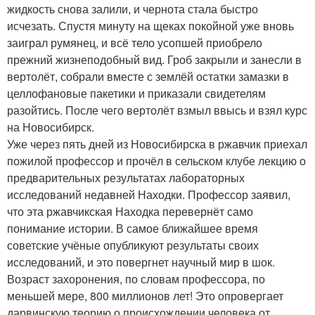
жидкость снова залили, и чернота стала быстро
исчезать. Спустя минуту на щеках покойной уже вновь
заиграл румянец, и всё тело усопшей приобрело
прежний жизнеподобный вид. Гроб закрыли и занесли в
вертолёт, собрали вместе с землёй остатки замазки в
целлофановые пакетики и приказали свидетелям
разойтись. После чего вертолёт взмыл ввысь и взял курс
на Новосибирск.
Уже через пять дней из Новосибирска в ржавчик приехал
пожилой профессор и прочёл в сельском клубе лекцию о
предварительных результатах лабораторных
исследований недавней Находки. Профессор заявил,
что эта ржавчикская Находка перевернёт само
понимание истории. В самое ближайшее время
советские учёные опубликуют результаты своих
исследований, и это повергнет научный мир в шок.
Возраст захоронения, по словам профессора, по
меньшей мере, 800 миллионов лет! Это опровергает
дарвинскую теорию о происхождении человека от