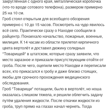
закруглённая с одного края, металлическая коробочка
(что-то вроде сотового телефона), размером примерно
25 на 10 см.
Гроб стоял открытым для всеобщего обозрения
примерно с 10 до 15 часов. Посмотреть на чудо явилось
всё село. Практически сразу о Находке сообщили в
райцентр. Понаехало начальство, пожарные, военные,
милиция. К 14 часам из области прилетел кирпичного
цвета вертолёт и доставил дюжину солидных
"Товарищей" в штатском, которые сразу заявили, что
место заразное и приказали присутствующим отойти от
гроба. После чего, оцепили место Находки и переписали
всех, кто прикасался к гробу и даже близко стоящих,
якобы для срочного прохождения медицинского
обследования.
Гроб "Товарищи" потащили, было в вертолёт, но ноша
оказалась слишком тяжела, и решили облегчить задачу
путём удаления жидкости. После откачки жидкости из
гроба, труп прямо на глазах начал чернеть. Тогда