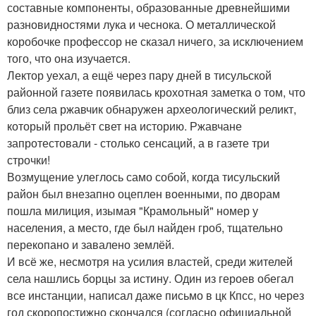
составные компоненты, образованные древнейшими
разновидностями лука и чеснока. О металлической
коробочке профессор не сказал ничего, за исключением
того, что она изучается.
Лектор уехал, а ещё через пару дней в тисульской
районной газете появилась крохотная заметка о том, что
близ села ржавчик обнаружен археологический реликт,
который прольёт свет на историю. Ржавчане
запротестовали - столько сенсаций, а в газете три
строчки!
Возмущение улеглось само собой, когда тисульский
район был внезапно оцеплен военными, по дворам
пошла милиция, изымая "Крамольный" номер у
населения, а место, где был найден гроб, тщательно
перекопано и завалено землёй.
И всё же, несмотря на усилия властей, среди жителей
села нашлись борцы за истину. Один из героев обегал
все инстанции, написал даже письмо в цк Кпсс, но через
год скоропостижно скончался (согласно официальной