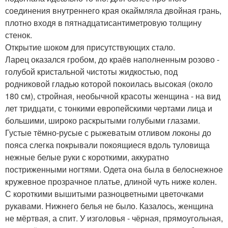
соединения внутреннего края окаймляла двойная грань,
плотно входя в пятнадцатисантиметровую толщину
стенок.
Открытие шоком для присутствующих стало.
Ларец оказался гробом, до краёв наполненным розово -
голубой кристальной чистоты жидкостью, под
родниковой гладью которой покоилась высокая (около
180 см), стройная, необычной красоты женщина - на вид
лет тридцати, с тонкими европейскими чертами лица и
большими, широко раскрытыми голубыми глазами.
Густые тёмно-русые с рыжеватым отливом локоны до
пояса слегка покрывали покоящиеся вдоль туловища
нежные белые руки с короткими, аккуратно
постриженными ногтями. Одета она была в белоснежное
кружевное прозрачное платье, длиной чуть ниже колен.
С короткими вышитыми разноцветными цветочками
рукавами. Нижнего белья не было. Казалось, женщина
не мёртвая, а спит. У изголовья - чёрная, прямоугольная,