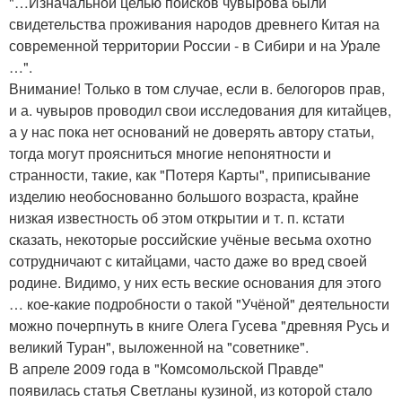
"…Изначальной целью поисков чувырова были
свидетельства проживания народов древнего Китая на
современной территории России - в Сибири и на Урале
…".
Внимание! Только в том случае, если в. белогоров прав,
и а. чувыров проводил свои исследования для китайцев,
а у нас пока нет оснований не доверять автору статьи,
тогда могут проясниться многие непонятности и
странности, такие, как "Потеря Карты", приписывание
изделию необоснованно большого возраста, крайне
низкая известность об этом открытии и т. п. кстати
сказать, некоторые российские учёные весьма охотно
сотрудничают с китайцами, часто даже во вред своей
родине. Видимо, у них есть веские основания для этого
… кое-какие подробности о такой "Учёной" деятельности
можно почерпнуть в книге Олега Гусева "древняя Русь и
великий Туран", выложенной на "советнике".
В апреле 2009 года в "Комсомольской Правде"
появилась статья Светланы кузиной, из которой стало