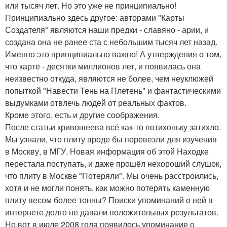
или тысяч лет. Но это уже не принципиально!
Принципиально здесь другое: авторами "Карты
Создателя" являются наши предки - славяно - арии, и
создана она не ранее ста с небольшим тысяч лет назад.
Именно это принципиально важно! А утверждения о том,
что карте - десятки миллионов лет, и появилась она
неизвестно откуда, являются не более, чем неуклюжей
попыткой "Навести Тень на Плетень" и фантастическими
выдумками отвлечь людей от реальных фактов.
Кроме этого, есть и другие соображения.
После статьи кривошеева всё как-то потихоньку затихло.
Мы узнали, что плиту вроде бы перевезли для изучения
в Москву, в МГУ. Новая информация об этой Находке
перестала поступать, и даже прошёл нехороший слушок,
что плиту в Москве "Потеряли". Мы очень расстроились,
хотя и не могли понять, как можно потерять каменную
плиту весом более тонны? Поиски упоминаний о ней в
интернете долго не давали положительных результатов.
Но вот в июле 2008 года появилось упоминание о