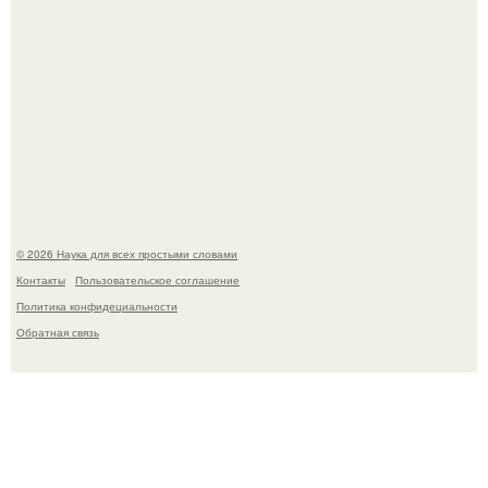
В России создали первый плазменный двигатель на
криптоне.
© 2026 Наука для всех простыми словами
Контакты
Пользовательское соглашение
Политика конфидециальности
Обратная связь