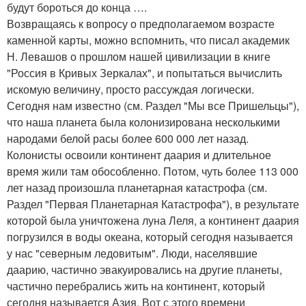
будут бороться до конца ….
Возвращаясь к вопросу о предполагаемом возрасте
каменной карты, можно вспомнить, что писал академик
Н. Левашов о прошлом нашей цивилизации в книге
"Россия в Кривых Зеркалах", и попытаться вычислить
искомую величину, просто рассуждая логически.
Сегодня нам известно (см. Раздел "Мы все Пришельцы"),
что наша планета была колонизирована несколькими
народами белой расы более 600 000 лет назад.
Колонисты освоили континент даария и длительное
время жили там обособленно. Потом, чуть более 113 000
лет назад произошла планетарная катастрофа (см.
Раздел "Первая Планетарная Катастрофа"), в результате
которой была уничтожена луна Леля, а континент даария
погрузился в воды океана, который сегодня называется
у нас "северным ледовитым". Люди, населявшие
даарию, частично эвакуировались на другие планеты,
частично перебрались жить на континент, который
сегодня называется Азия. Вот с этого времени