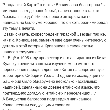
"Чандарской Карте" в статье Владислава белогорова "за
миллионы лет до нашей эры", напечатанное в газете
"красная звезда". Ничего нового автор статьи не
написал, но было уже хорошо, что он хоть реанимировал
эту тему в печати.
Кстати сказать, корреспондент "Красной Звезды" так же,
как и с. Кривошеев, заметил ещё одну очень интересную
деталь в этой истории. Кривошеев в своей статье
написал следующее:
"…Ещё в 1995 году профессор и его аспирантка из Китая
Хуан хун решили заняться изучением возможного
переселения народов древнего Китая на современную
территорию Сибири и Урала. В одной из экспедиций по
Башкирии было обнаружено несколько наскальных
надписей, сделанных на древнекитайском языке, что
подтвердило догадку о китайских переселенцах …".
А Владислав белогоров подтвердил написанное
Кривошеевым следующими словами: