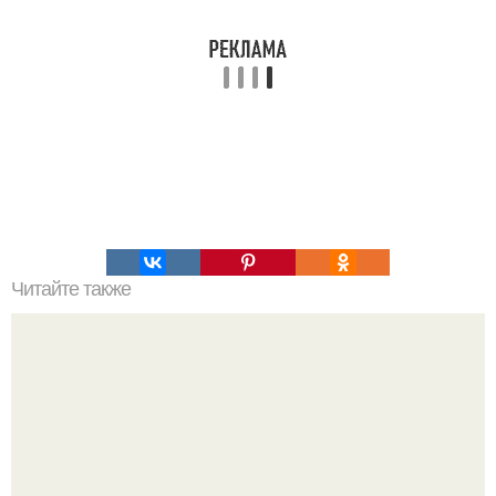
Читайте также
Это невероятное фото было сделано в чернобыле 24