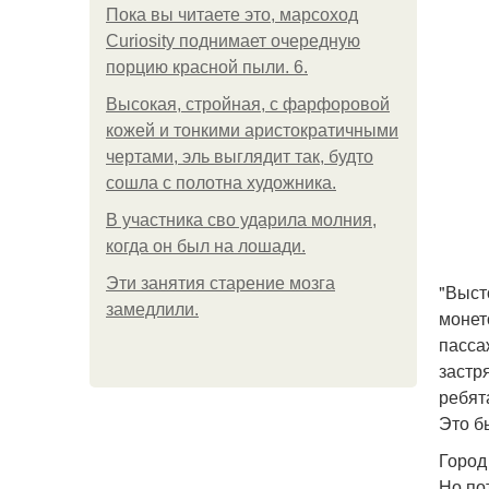
Пока вы читаете это, марсоход
Curiosity поднимает очередную
порцию красной пыли. 6.
Высокая, стройная, с фарфоровой
кожей и тонкими аристократичными
чертами, эль выглядит так, будто
сошла с полотна художника.
В участника сво ударила молния,
когда он был на лошади.
Эти занятия старение мозга
"Выст
замедлили.
монет
пасса
застр
ребят
Это б
Город
Но по