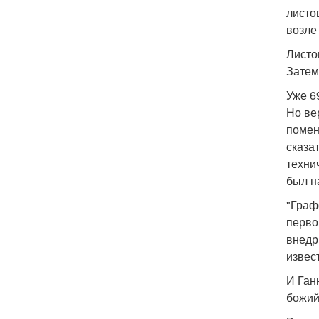
листо
возле
Листо
Затем
Уже 6
Но ве
помен
сказа
техни
был н
"Граф
перво
внедр
извес
И Ган
божий