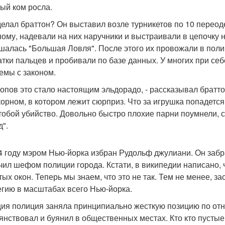
ый ком росла.
делал браттон? Он выставил возле турникетов по 10 перео
ному, надевали на них наручники и выстраивали в цепочку 
шалась "Большая Ловля". После этого их провожали в поли
атки пальцев и пробивали по базе данных. У многих при се
емы с законом.
копов это стало настоящим эльдорадо, - рассказывал братто
 корном, в котором лежит сюрприз. Что за игрушка попадет
 тобой убийство. Довольно быстро плохие парни поумнели, 
д".
4 году мэром Нью-йорка избран Рудольф джулиани. Он забр
чил шефом полиции города. Кстати, в википедии написано
тых окон. Теперь мы знаем, что это не так. Тем не менее, з
егию в масштабах всего Нью-йорка.
ия полиция заняла принципиально жесткую позицию по от
ьянствовал и буянил в общественных местах. Кто кто пустые