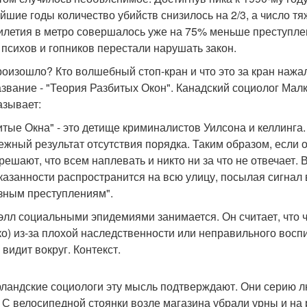
йшие годы количество убийств снизилось на 2/3, а число тя
илетия в метро совершалось уже на 75% меньше преступлени
 психов и гопников перестали нарушать закон.
роизошло? Кто волшебный стоп-кран и что это за кран нажа
азвание - "Теория Разбитых Окон". Канадский социолог Ма
азывает:
итые Окна" - это детище криминалистов Уилсона и келлинга.
ежный результат отсутствия порядка. Таким образом, если о
решают, что всем наплевать и никто ни за что не отвечает. В
казанности распространится на всю улицу, посылая сигнал 
зным преступлениям".
элл социальными эпидемиями занимается. Он считает, что ч
ко) из-за плохой наследственности или неправильного воспи
 видит вокруг. Контекст.
ландские социологи эту мысль подтверждают. Они серию 
. С велосипедной стоянки возле магазина убрали урны и н