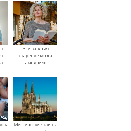
во
Эти занятия
я,
старение мозга
на
замедлили.
ись
Мистические тайны