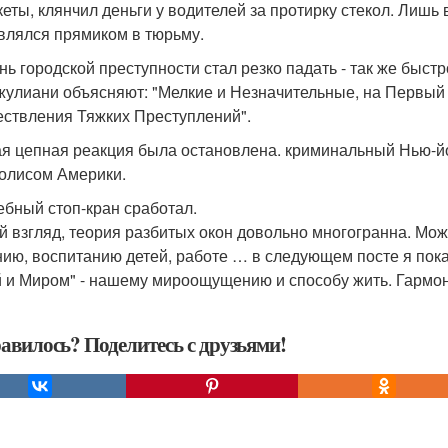
кеты, клянчил деньги у водителей за протирку стекол. Лишь в
влялся прямиком в тюрьму.
нь городской преступности стал резко падать - так же быстр
жулиани объясняют: "Мелкие и Незначительные, на Первый
ствления Тяжких Преступлений".
я цепная реакция была остановлена. криминальный Нью-йо
олисом Америки.
бный стоп-кран сработал.
й взгляд, теория разбитых окон довольно многогранна. Мож
ию, воспитанию детей, работе … в следующем посте я пока
 и Миром" - нашему мироощущению и способу жить. Гармони
авилось? Поделитесь с друзьями!