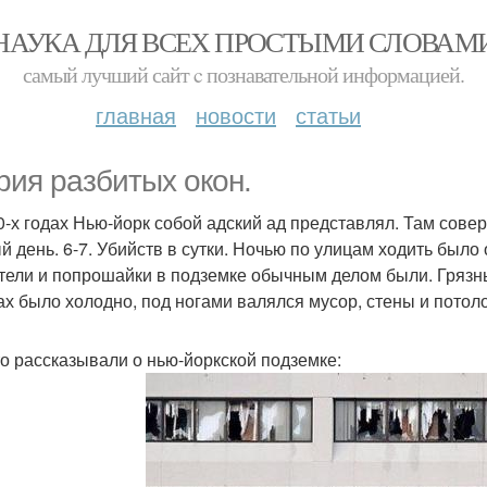
НАУКА ДЛЯ ВСЕХ ПРОСТЫМИ СЛОВАМ
самый лучший сайт c познавательной информацией.
главная
новости
статьи
рия разбитых окон.
0-х годах Нью-йорк собой адский ад представлял. Там сове
й день. 6-7. Убийств в сутки. Ночью по улицам ходить было 
тели и попрошайки в подземке обычным делом были. Гряз
ах было холодно, под ногами валялся мусор, стены и пото
то рассказывали о нью-йоркской подземке: