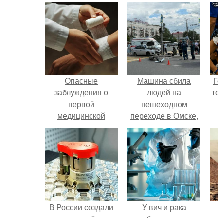
Опасные
Машина сбила
Г
заблуждения о
людей на
т
первой
пешеходном
медицинской
переходе в Омске,
помощи.
пострадали 8
человек.
В России создали
У вич и рака