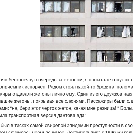
ояв бесконечную очередь за жетоном, я попытался опустить 
оприемник испорчен. Рядом стоял какой-то бродяга: поломав
жиры отдавали жетоны лично ему. Один из его дружков нак
явшие жетоны, покрывая все слюнями. Пассажиры были сли
ами: "на, бери этот чертов жетон, какая мне разница! " Бо
ыла транспортная версия дантова ада".
 был в тисках самой свирепой эпидемии преступности в сво
том случилось необъяснимое. Достигнув пика к 1990-му году