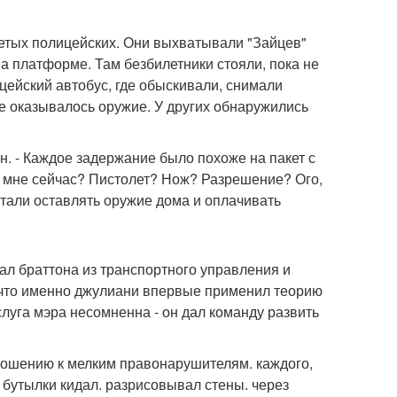
детых полицейских. Они выхватывали "Зайцев"
на платформе. Там безбилетники стояли, пока не
цейский автобус, где обыскивали, снимали
бе оказывалось оружие. У других обнаружились
н. - Каждое задержание было похоже на пакет с
ся мне сейчас? Пистолет? Нож? Разрешение? Ого,
стали оставлять оружие дома и оплачивать
ал браттона из транспортного управления и
, что именно джулиани впервые применил теорию
аслуга мэра несомненна - он дал команду развить
ношению к мелким правонарушителям. каждого,
 бутылки кидал. разрисовывал стены. через