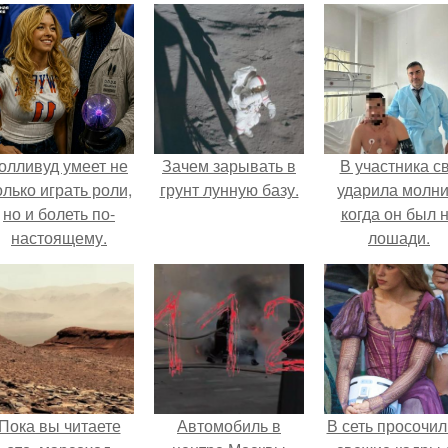
олливуд умеет не
Зачем зарывать в
В участника с
олько играть роли,
грунт лунную базу.
ударила молни
но и болеть по-
когда он был 
настоящему.
лошади.
Пока вы читаете
Автомобиль в
В сеть просочил