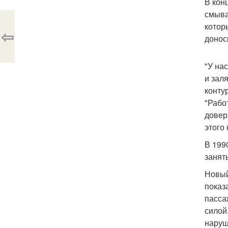
В кон
смыва
котор
⇦
донос
"У на
и зал
конту
"Рабо
довер
этого
В 199
занят
Новый
показ
пасса
силой
наруш