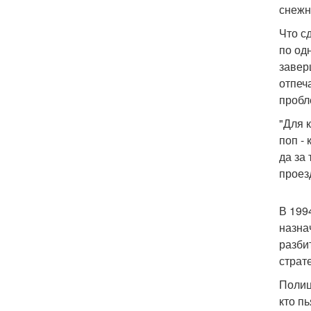
снежн
Что с
по од
завер
отпеч
пробл
"Для 
поп -
да за
проез
В 199
назна
разби
страт
Полиц
кто п