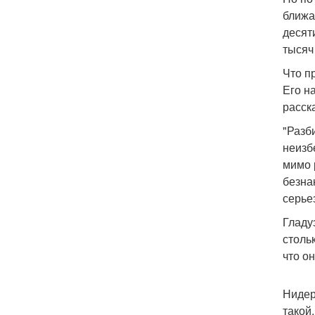
ближа
десят
тысяч
Что п
Его н
расск
"Разб
неизб
мимо 
безна
серье
Гладу
столь
что он
Нидер
такой