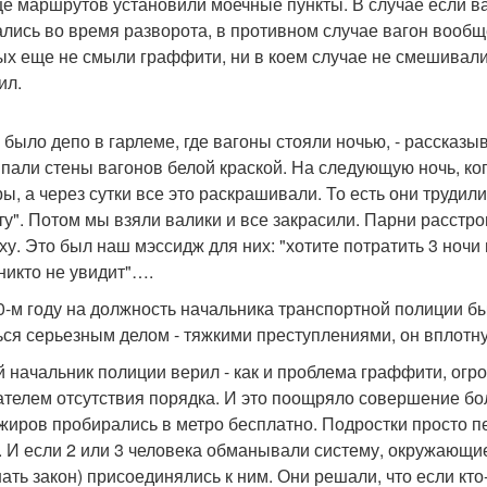
це маршрутов установили моечные пункты. В случае если ва
лись во время разворота, в противном случае вагон вообщ
ых еще не смыли граффити, ни в коем случае не смешивали
ил.
с было депо в гарлеме, где вагоны стояли ночью, - рассказ
япали стены вагонов белой краской. На следующую ночь, ко
ры, а через сутки все это раскрашивали. То есть они трудил
ту". Потом мы взяли валики и все закрасили. Парни расстро
ху. Это был наш мэссидж для них: "хотите потратить 3 ночи
 никто не увидит"….
0-м году на должность начальника транспортной полиции бы
ься серьезным делом - тяжкими преступлениями, он вплотн
 начальник полиции верил - как и проблема граффити, огро
ателем отсутствия порядка. И это поощряло совершение бол
жиров пробирались в метро бесплатно. Подростки просто 
. И если 2 или 3 человека обманывали систему, окружающие
ать закон) присоединялись к ним. Они решали, что если кто-