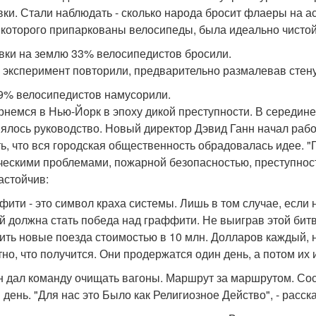
вки. Стали наблюдать - сколько народа бросит флаеры на ас
 которого припаркованы велосипеды, была идеально чистой
вки на землю 33% велосипедистов бросили.
 эксперимент повторили, предварительно размалевав стен
9% велосипедистов намусорили.
рнемся в Нью-Йорк в эпоху дикой преступности. В середине
ялось руководство. Новый директор Дэвид Ганн начал рабо
ть, что вся городская общественность обрадовалась идее. 
ческими проблемами, пожарной безопасностью, преступност
астойчив:
фити - это символ краха системы. Лишь в том случае, если 
й должна стать победа над граффити. Не выиграв этой бит
ить новые поезда стоимостью в 10 млн. Долларов каждый, н
тно, что получится. Они продержатся один день, а потом их 
н дал команду очищать вагоны. Маршрут за маршрутом. Сос
 день. "Для нас это Было как Религиозное Действо", - расск