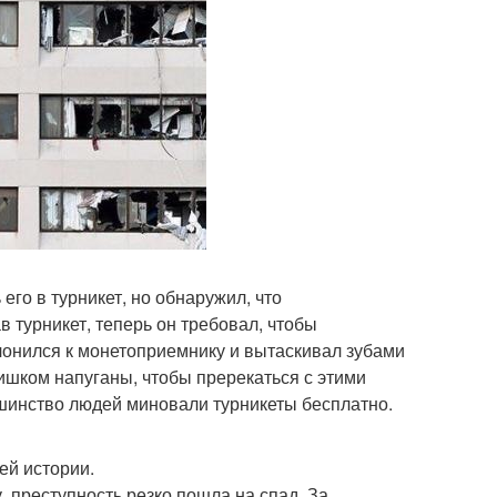
его в турникет, но обнаружил, что
 турникет, теперь он требовал, чтобы
лонился к монетоприемнику и вытаскивал зубами
шком напуганы, чтобы пререкаться с этими
льшинство людей миновали турникеты бесплатно.
ей истории.
, преступность резко пошла на спад. За