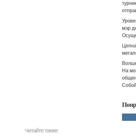
турни
отпра
Урове
мэр д
Осуще
Цепна
мегап
Волше
На мо
общен
Собой
Понр
Читайте также