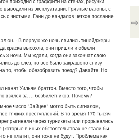
гон приходил с граффити на стенах, рисунки
е выводили из эксплуатации. Грязные вагоны, с
сь с чистыми. Ганн до вандалов четкое послание
⇨
ывал он. - В первую же ночь явились тинейджеры
гда краска высохла, они пришли и обвели
ись 3 ночи. Мы ждали, когда они закончат свою
ились до слез, но все было закрашено снизу
 на то, чтобы обезобразить поезд? Давайте. Но
л нанят Уильям браттон. Вместо того, чтобы
ую взялся за … безбилетников. Почему?
мное число "Зайцев" могло быть сигналом,
ее тяжких преступлений. В то время 170 тысяч
перепрыгивали через турникеты или прорывались
 (которые в иных обстоятельствах не стали бы
то не платит, они тоже не будут. Проблема как