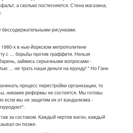
фальт, а сколько постесняется. Стена магазина,
.
у бессодержательными рисунками.
 1980-х в нью-йоркском метрополитене
ту с … борьбы против граффити. Нельзя
"Парень, займись серьезными вопросами -
ью … не трать наши деньги на ерунду! " Но Ганн
начинать процесс перестройки организации, то
вы, никакие реформы не состоятся. Мы готовы
о если мы не защитим их от вандализма -
изуродуют".
тав за составом. Каждый чертов вагон, каждый
азывал он позже.