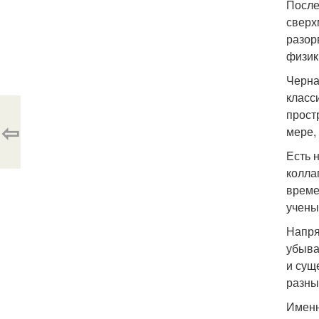
После
сверх
разор
физик
Черна
класс
прост
⇦
мере,
Есть 
колла
време
учены
Напря
убыва
и сущ
разны
Именн