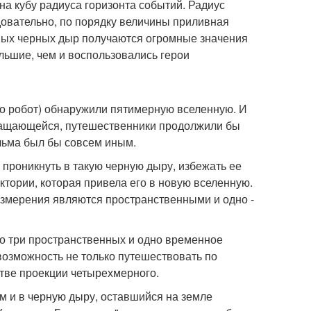
а кубу радиуса горизонта событий. Радиус
довательно, по порядку величины приливная
ных черных дыр получаются огромные значения
ольшие, чем и воспользовались герои
о робот) обнаружили пятимерную вселенную. И
 вращающейся, путешественники продолжили бы
ильма был бы совсем иным.
 проникнуть в такую черную дыру, избежать ее
ктории, которая привела его в новую вселенную.
 измерения являются пространственными и одно -
ко три пространственных и одно временное
возможность не только путешествовать по
тве проекции четырехмерного.
ам и в черную дыру, оставшийся на земле