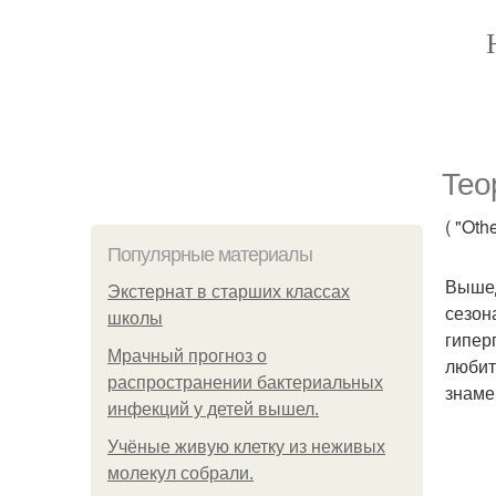
Тео
( "Othe
Популярные материалы
Вышед
Экстернат в старших классах
сезон
школы
гипер
Мрачный прогноз о
любит
распространении бактериальных
знаме
инфекций у детей вышел.
Учёные живую клетку из неживых
молекул собрали.