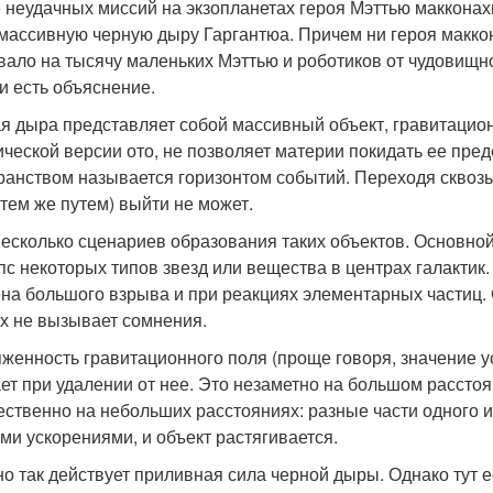
 неудачных миссий на экзопланетах героя Мэттью макконахи
массивную черную дыру Гаргантюа. Причем ни героя маккон
вало на тысячу маленьких Мэттью и роботиков от чудовищно
и есть объяснение.
я дыра представляет собой массивный объект, гравитацион
ической версии ото, не позволяет материи покидать ее пр
ранством называется горизонтом событий. Переходя сквозь н
 тем же путем) выйти не может.
несколько сценариев образования таких объектов. Основн
пс некоторых типов звезд или вещества в центрах галактик
на большого взрыва и при реакциях элементарных частиц.
х не вызывает сомнения.
женность гравитационного поля (проще говоря, значение 
ет при удалении от нее. Это незаметно на большом рассто
ественно на небольших расстояниях: разные части одного и
ми ускорениями, и объект растягивается.
о так действует приливная сила черной дыры. Однако тут е