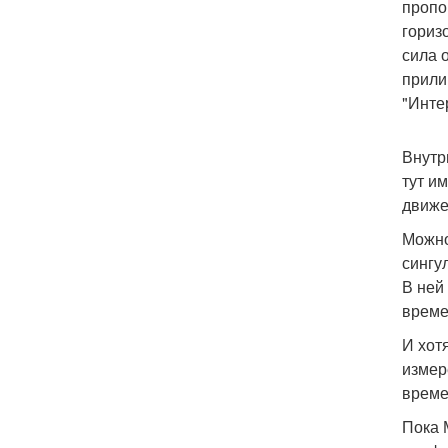
пропо
гориз
сила 
прили
"Инте
Внутр
тут и
движе
Можно
сингу
В ней
време
И хот
измер
време
Пока 