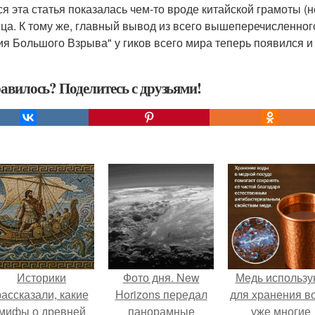
ся эта статья показалась чем-то вроде китайской грамоты (н
нца. К тому же, главный вывод из всего вышеперечисленно
ия Большого Взрыва" у гиков всего мира теперь появился
авилось? Поделитесь с друзьями!
Историки
Фото дня. New
Медь использу
рассказали, какие
Horizons передал
для хранения в
мифы о древней
панорамные
уже многие