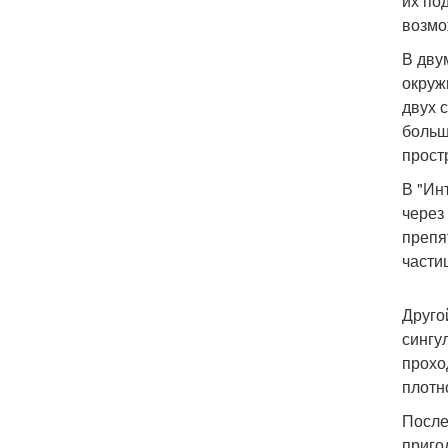
их по
возмо
В дву
окруж
двух 
больш
прост
В "Ин
через
препя
части
Друго
сингу
прохо
плотн
После
приго