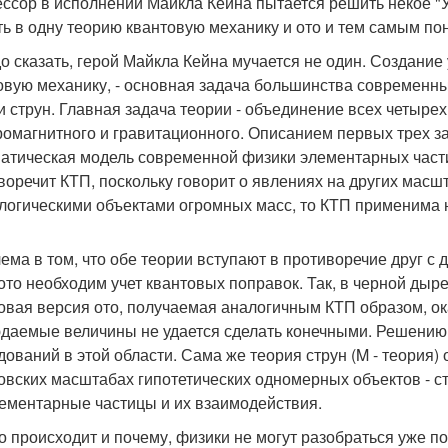
ссор в исполнении Майкла Кейна пытается решить некое "
ть в одну теорию квантовую механику и ото и тем самым по
до сказать, герой Майкла Кейна мучается не один. Создани
овую механику, - основная задача большинства современны
и струн. Главная задача теории - объединение всех четырех
ромагнитного и гравитационного. Описанием первых трех за
атическая модель современной физики элементарных частиц
воречит КТП, поскольку говорит о явлениях на других масшт
логическими объектами огромных масс, то КТП применима 
ема в том, что обе теории вступают в противоречие друг с 
 ото необходим учет квантовых поправок. Так, в черной ды
овая версия ото, получаемая аналогичным КТП образом, о
даемые величины не удается сделать конечными. Решению
дований в этой области. Сама же теория струн (M - теория
овских масштабах гипотетических одномерных объектов - с
лементарные частицы и их взаимодействия.
то происходит и почему, физики не могут разобраться уже по