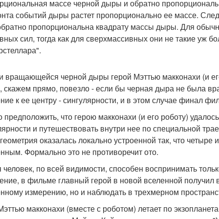
рциональная массе черной дыры и обратно пропорциональн
онта событий дыры растет пропорционально ее массе. Сле
обратно пропорциональна квадрату массы дыры. Для обыч
вных сил, тогда как для сверхмассивных они не такие уж б
рстеллара".
и вращающейся черной дыры герой Мэттью макконахи (и ег
м, скажем прямо, повезло - если бы черная дыра не была
ние к ее центру - сингулярности, и в этом случае финал ф
 предположить, что герою макконахи (и его роботу) удалось
лярности и путешествовать внутри нее по специальной трае
 геометрия оказалась локально устроенной так, что четыре
нным. Формально это не противоречит ото.
я человек, по всей видимости, способен воспринимать толь
ение, в фильме главный герой в новой вселенной получил 
нному измерению, но и наблюдать в трехмерном пространс
Мэттью макконахи (вместе с роботом) летает по экзопланет