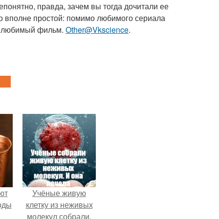
епонятно, правда, зачем вы тогда дочитали ее
го вполне простой: помимо любимого сериала
 и любимый фильм.
Other@Vkscience
.
ют
Учёные живую
оды
клетку из неживых
молекул собрали.