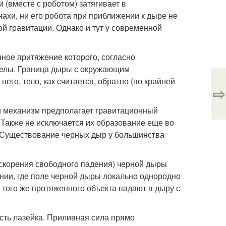
 (вместе с роботом) затягивает в
ахи, ни его робота при приближении к дыре не
й гравитации. Однако и тут у современной
ное притяжение которого, согласно
еделы. Граница дыры с окружающим
его, тело, как считается, обратно (по крайней
⇨
ой механизм предполагает гравитационный
. Также не исключается их образование еще во
 Существование черных дыр у большинства
ускорения свободного падения) черной дыры
янии, где поле черной дыры локально однородно
 того же протяженного объекта падают в дыру с
сть лазейка. Приливная сила прямо