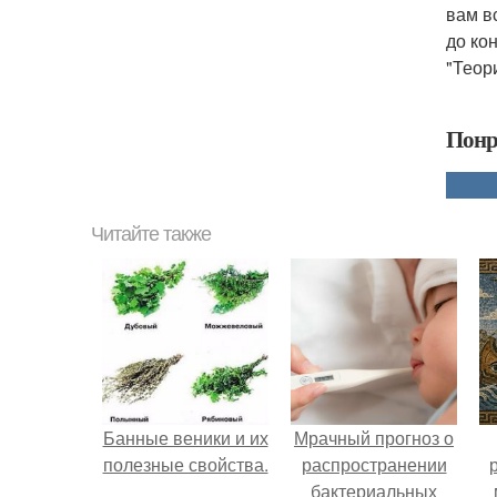
вам в
до ко
"Теор
Понр
Читайте также
Банные веники и их
Мрачный прогноз о
полезные свойства.
распространении
бактериальных