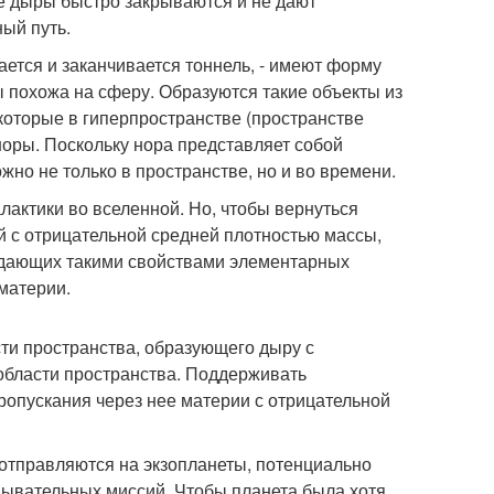
 дыры быстро закрываются и не дают
ый путь.
ается и заканчивается тоннель, - имеют форму
ы похожа на сферу. Образуются такие объекты из
 которые в гиперпространстве (пространстве
норы. Поскольку нора представляет собой
но не только в пространстве, но и во времени.
лактики во вселенной. Но, чтобы вернуться
й с отрицательной средней плотностью массы,
адающих такими свойствами элементарных
 материи.
сти пространства, образующего дыру с
 области пространства. Поддерживать
ропускания через нее материи с отрицательной
отправляются на экзопланеты, потенциально
дывательных миссий. Чтобы планета была хотя