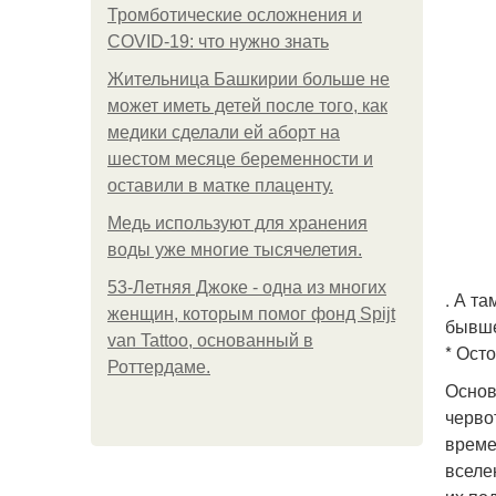
Тромботические осложнения и
COVID-19: что нужно знать
Жительница Башкирии больше не
может иметь детей после того, как
медики сделали ей аборт на
шестом месяце беременности и
оставили в матке плаценту.
Медь используют для хранения
воды уже многие тысячелетия.
53-Летняя Джоке - одна из многих
. А т
женщин, которым помог фонд Spijt
бывше
van Tattoo, основанный в
* Ост
Роттердаме.
Основ
черво
време
вселе