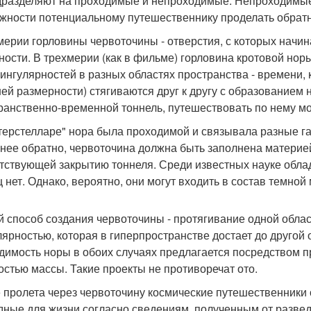
дразделяют на проходимые и непроходимые. Непроходимые
жности потенциальному путешественнику проделать обратн
мерии горловины червоточины - отверстия, с которых начин
ности. В трехмерии (как в фильме) горловина кротовой нор
сингулярностей в разных областях пространства - времени,
ей размерности) стягиваются друг к другу с образованием 
ранственно-временной тоннель, путешествовать по нему мож
терстелларе" нора была проходимой и связывала разные га
 нее обратно, червоточина должна быть заполнена материе
тствующей закрытию тоннеля. Среди известных науке обл
ц нет. Однако, вероятно, они могут входить в состав темной
й способ создания червоточины - протягивание одной обла
лярностью, которая в гиперпространстве достает до другой
димость норы в обоих случаях предлагается посредством п
остью массы. Такие проекты не противоречат ото.
 пролета через червоточину космические путешественники 
дные для жизни согласно сведениям, полученным от разве