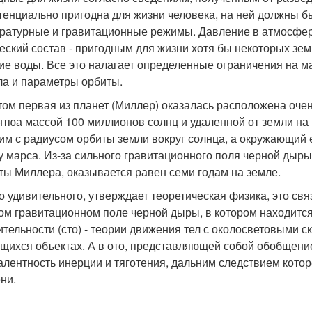
тенциально пригодна для жизни человека, на ней должны б
ратурные и гравитационные режимы. Давление в атмосфер
еский состав - пригодным для жизни хотя бы некоторых зем
ие воды. Все это налагает определенные ограничения на ма
ла и параметры орбиты.
том первая из планет (Миллер) оказалась расположена оче
нтюа массой 100 миллионов солнц и удаленной от земли на
им с радиусом орбиты земли вокруг солнца, а окружающий 
у марса. Из-за сильного гравитационного поля черной дыр
ты Миллера, оказывается равен семи годам на земле.
о удивительного, утверждает теоретическая физика, это с
ом гравитационном поле черной дыры, в котором находится
ительности (сто) - теории движения тел с околосветовыми 
щихся объектах. А в ото, представляющей собой обобщение 
алентность инерции и тяготения, дальним следствием кото
ни.