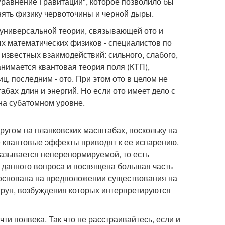
Уравнение Гравитации", которое позволило бы
нять физику червоточины и черной дыры.
е универсальной теории, связывающей ото и
х математических физиков - специалистов по
 известных взаимодействий: сильного, слабого,
нимается квантовая теория поля (КТП),
, последним - ото. При этом ото в целом не
абах длин и энергий. Но если ото имеет дело с
на субатомном уровне.
другом на планковских масштабах, поскольку на
ре квантовые эффекты приводят к ее испарению.
казывается неперенормируемой, то есть
 данного вопроса и посвящена большая часть
) основана на предположении существования на
трун, возбуждения которых интерпретируются
чти полвека. Так что не расстраивайтесь, если и