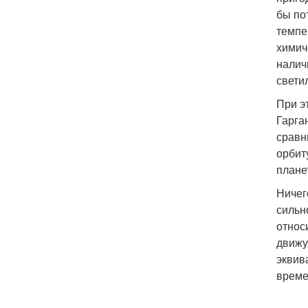
бы по
темпе
химич
налич
свети
При э
Гарга
сравн
орбит
плане
Ничег
сильн
относ
движу
эквив
време