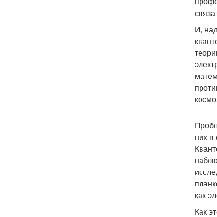
профе
связа
И, на
квант
теори
элект
матем
проти
космо
Пробл
них в
Квант
наблю
иссле
планк
как э
Как э