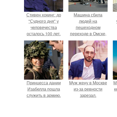
Стивен хокинг: до
Машина сбила
"Судного дня" у
людей на
человечества
пешеходном
осталось 100 лет.
переходе в Омске,
пострадали 8
человек.
Принцесса дании
Mуж жену в Москве
М
Изабелла пошла
из-за ревности
к
служить в армию.
зарезал.