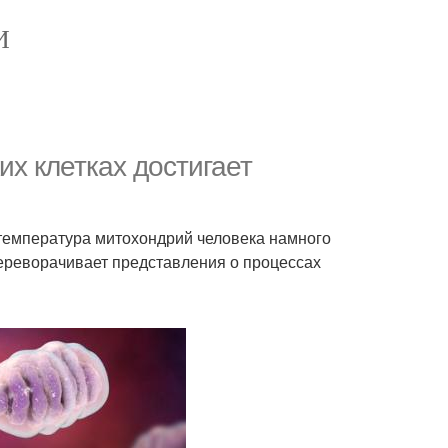
И
х клетках достигает
 температура митохондрий человека намного
 переворачивает представления о процессах