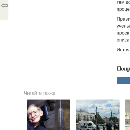
⇦
тем д
проце
Прави
учены
проек
описа
Источ
Понр
Читайте также