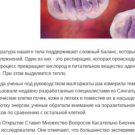
ратура нашего тела поддерживает сложный баланс, которы
сложнений. Один из них - это респирация, которая происход
процесс превращает кислород и питательное вещество аден
к. При этом выделяется тепло.
да ученых под руководством малгоржаты рак измерила тем
ьзовали недавно разработанные специалистами из Сингап
еческие клетки почек, кожи и легких и поместив их в нас
отку энергии, ученые обратили внимание на поразительно
сов по сравнению с остальной клеткой.
 Открытие Ставит Множество Вопросов Касательно Биохими
 исследователи. Они отмечают, что большинство эксперим