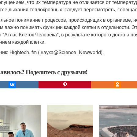
опущением, что их температура не отличается от температур
ссе дыхания теплокровных, следует пересмотреть, сообщает 
льное понимание процессов, происходящих в организме, н
м важно понимать функции каждой клетки в отдельности. 
т "Атлас Клеток Человека", в результате которого должна п
нием каждой клетки.
ник: Hightech. fm ( наука@Science_Newworld).
авилось? Поделитесь с друзьями!