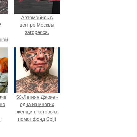
Автомобиль в
й
центре Москвы
загорелся.
рной
аче
53-Летняя Джоке -
нно
одна из многих
женщин, которым
т
помог фонд Spijt
.
van Tattoo,
основанный в