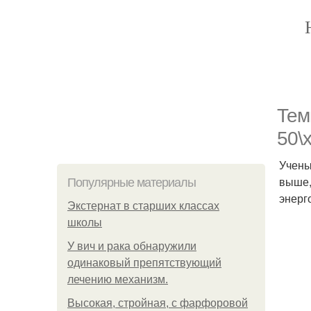
Тем
50\
Учены
выше,
Популярные материалы
энерг
Экстернат в старших классах
школы
У вич и рака обнаружили
одинаковый препятствующий
лечению механизм.
Высокая, стройная, с фарфоровой