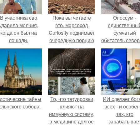
В участника сво
Пока вы читаете
Опоссум -
ударила молния,
это, марсоход
единственны
когда он был на
Curiosity поднимает
сумчатый
лошади.
очередную порцию
обитатель севе
красной пыли. 6.
америки.
истические тайны
То, что татуировки
ИИ сделает бог
ельнского собора.
влияют на
всех - и особе
иммунную систему,
тех, кто
в медицине долгое
зарабатывае
время
меньше всего
рассматривалось