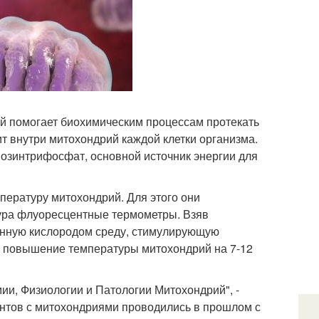
й помогает биохимическим процессам протекать
ит внутри митохондрий каждой клетки организма.
озинтрифосфат, основной источник энергии для
пературу митохондрий. Для этого они
ура флуоресцентные термометры. Взяв
ыщенную кислородом среду, стимулирующую
е повышение температуры митохондрий на 7-12
и, Физиологии и Патологии Митохондрий", -
ентов с митохондриями проводились в прошлом с