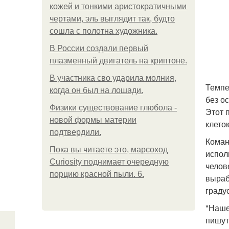
кожей и тонкими аристократичными
чертами, эль выглядит так, будто
сошла с полотна художника.
В России создали первый
плазменный двигатель на криптоне.
В участника сво ударила молния,
Темпе
когда он был на лошади.
без о
Физики существование глюбола -
Этот 
новой формы материи
клето
подтвердили.
Коман
Пока вы читаете это, марсоход
испол
Curiosity поднимает очередную
челов
порцию красной пыли. 6.
выраб
граду
"Наше
пишут