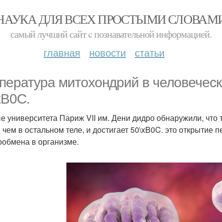
НАУКА ДЛЯ ВСЕХ ПРОСТЫМИ СЛОВАМ
самый лучший сайт c познавательной информацией.
главная
новости
статьи
пература митохондрий в человечески
xB0C.
е университета Париж VII им. Дени дидро обнаружили, что
 чем в остальном теле, и достигает 50\xB0C. это открытие
ообмена в организме.