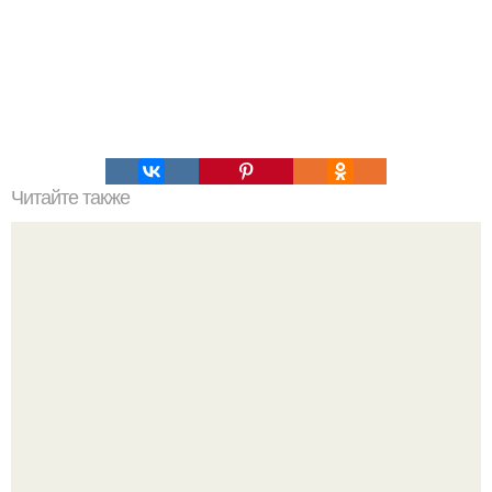
Читайте также
Ученые показали, как устроена нога слона в разрезе.