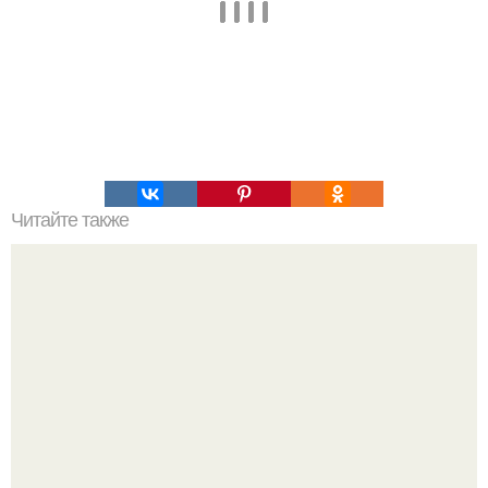
Читайте также
Как звучит марианская впадина?