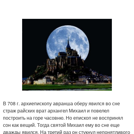
В 708 г. архиепископу авранша оберу явился во сне
страж райских врат архангел Михаил и повелел
построить на горе часовню. Но епископ не воспринял
сон как вещий. Тогда святой Михаил ему во сне еще
дважды явился. На третий раз он стукнул непонятливого