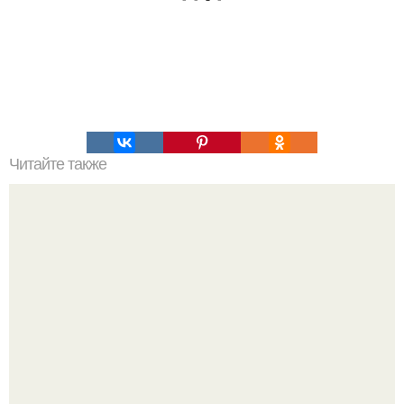
Читайте также
Полярная звезда, как найти на небе. Полярная звезда:
10 фактов о самой известной звезде ночного неба.