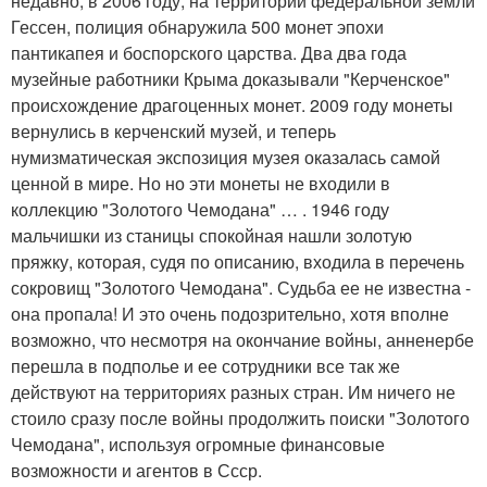
недавно, в 2006 году, на территории федеральной земли
Гессен, полиция обнаружила 500 монет эпохи
пантикапея и боспорского царства. Два два года
музейные работники Крыма доказывали "Керченское"
происхождение драгоценных монет. 2009 году монеты
вернулись в керченский музей, и теперь
нумизматическая экспозиция музея оказалась самой
ценной в мире. Но но эти монеты не входили в
коллекцию "Золотого Чемодана" … . 1946 году
мальчишки из станицы спокойная нашли золотую
пряжку, которая, судя по описанию, входила в перечень
сокровищ "Золотого Чемодана". Судьба ее не известна -
она пропала! И это очень подозрительно, хотя вполне
возможно, что несмотря на окончание войны, анненербе
перешла в подполье и ее сотрудники все так же
действуют на территориях разных стран. Им ничего не
стоило сразу после войны продолжить поиски "Золотого
Чемодана", используя огромные финансовые
возможности и агентов в Ссср.