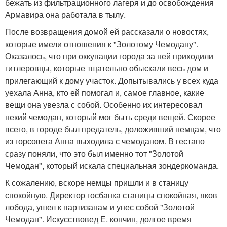
бежать из фильтрационного лагеря и до освобождения
Армавира она работала в тылу.
После возвращения домой ей рассказали о новостях,
которые имели отношения к "Золотому Чемодану".
Оказалось, что при оккупации города за ней приходили
гитлеровцы, которые тщательно обыскали весь дом и
прилегающий к дому участок. Допытывались у всех куда
уехала Анна, кто ей помогал и, самое главное, какие
вещи она увезла с собой. Особенно их интересовал
некий чемодан, который мог быть среди вещей. Скорее
всего, в городе был предатель, доложивший немцам, что
из горсовета Анна выходила с чемоданом. В гестапо
сразу поняли, что это был именно тот "Золотой
Чемодан", который искала специальная зондеркоманда.
К сожалению, вскоре немцы пришли и в станицу
спокойную. Директор госбанка станицы спокойная, яков
лобода, ушел к партизанам и унес собой "Золотой
Чемодан". Искусствовед Е. кончин, долгое время