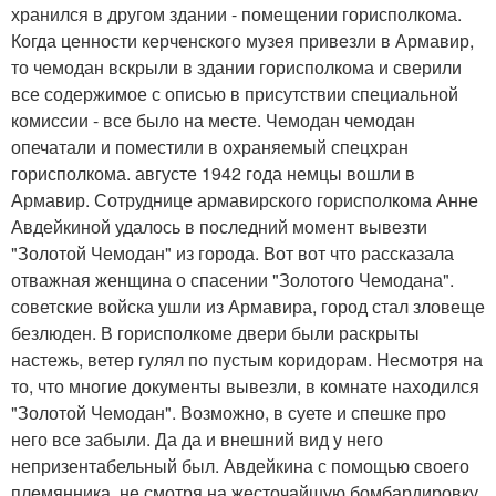
хранился в другом здании - помещении горисполкома.
Когда ценности керченского музея привезли в Армавир,
то чемодан вскрыли в здании горисполкома и сверили
все содержимое с описью в присутствии специальной
комиссии - все было на месте. Чемодан чемодан
опечатали и поместили в охраняемый спецхран
горисполкома. августе 1942 года немцы вошли в
Армавир. Сотруднице армавирского горисполкома Анне
Авдейкиной удалось в последний момент вывезти
"Золотой Чемодан" из города. Вот вот что рассказала
отважная женщина о спасении "Золотого Чемодана".
советские войска ушли из Армавира, город стал зловеще
безлюден. В горисполкоме двери были раскрыты
настежь, ветер гулял по пустым коридорам. Несмотря на
то, что многие документы вывезли, в комнате находился
"Золотой Чемодан". Возможно, в суете и спешке про
него все забыли. Да да и внешний вид у него
непризентабельный был. Авдейкина с помощью своего
племянника, не смотря на жесточайшую бомбардировку,