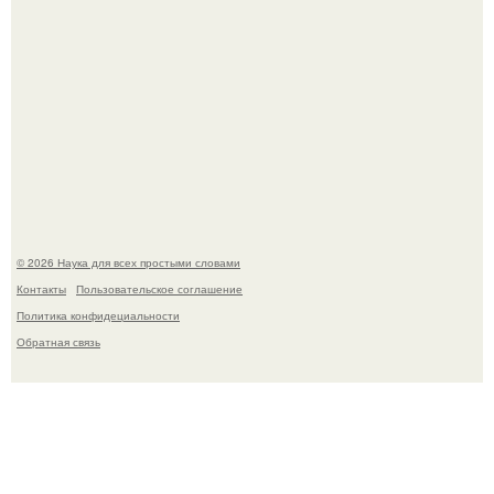
Вихревые микро - ГЭС на реке с малым перепадом
высоты: вода закручивается в бетонной камере и
вращает вертикальную турбину.
© 2026 Наука для всех простыми словами
Контакты
Пользовательское соглашение
Политика конфидециальности
Обратная связь