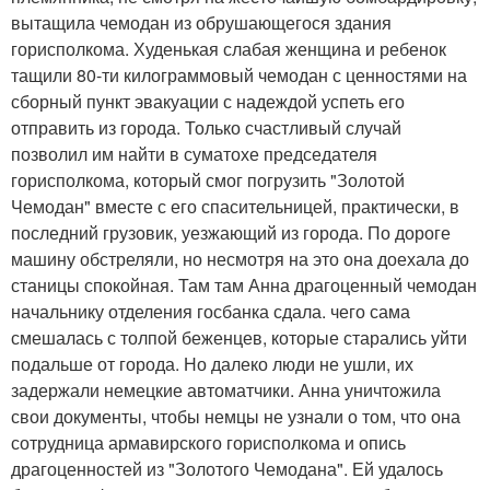
вытащила чемодан из обрушающегося здания
горисполкома. Худенькая слабая женщина и ребенок
тащили 80-ти килограммовый чемодан с ценностями на
сборный пункт эвакуации с надеждой успеть его
отправить из города. Только счастливый случай
позволил им найти в суматохе председателя
горисполкома, который смог погрузить "Золотой
Чемодан" вместе с его спасительницей, практически, в
последний грузовик, уезжающий из города. По дороге
машину обстреляли, но несмотря на это она доехала до
станицы спокойная. Там там Анна драгоценный чемодан
начальнику отделения госбанка сдала. чего сама
смешалась с толпой беженцев, которые старались уйти
подальше от города. Но далеко люди не ушли, их
задержали немецкие автоматчики. Анна уничтожила
свои документы, чтобы немцы не узнали о том, что она
сотрудница армавирского горисполкома и опись
драгоценностей из "Золотого Чемодана". Ей удалось