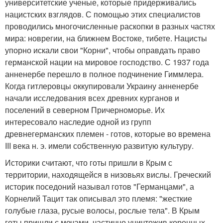
университетские ученые, которые придерживались
нацистских взглядов. С помощью этих специалистов
проводились многочисленные раскопки в разных частях
мира: новрегии, на ближнем Востоке, тибете. Нацисты
упорно искали свои "Корни", чтобы оправдать право
германской нации на мировое господство. С 1937 года
анненербе перешло в полное подчинение Гиммлера.
Когда гитлеровцы оккупировали Украину анненербе
начали исследования всех древних курганов и
поселений в северном Причерноморье. Их
интересовало наследие одной из групп
древнегерманских племен - готов, которые во времена
III века н. э. имели собственную развитую культуру.
Историки считают, что готы пришли в Крым с
территории, находящейся в низовьях вислы. Греческий
историк поседоний называл готов "Германцами", а
Корнелий Тацит так описывал это племя: "жесткие
голубые глаза, русые волосы, рослые тела". В Крым
готы пришли с мечами, частично уничтожив коренных