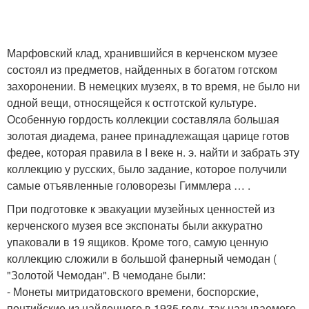
Марфовский клад, хранившийся в керченском музее
состоял из предметов, найденных в богатом готском
захоронении. В немецких музеях, в то время, не было ни
одной вещи, относящейся к остготской культуре.
Особенную гордость коллекции составляла большая
золотая диадема, ранее принадлежащая царице готов
федее, которая правила в I веке н. э. найти и забрать эту
коллекцию у русских, было задание, которое получили
самые отъявленные головорезы Гиммлера … .
При подготовке к эвакуации музейных ценностей из
керченского музея все экспонаты были аккуратно
упаковали в 19 ящиков. Кроме того, самую ценную
коллекцию сложили в большой фанерный чемодан (
"Золотой Чемодан". В чемодане были:
- Монеты митридатовского времени, боспорские,
понтийские из найденного в 1935 году, так называемого