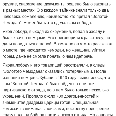
оружие, снаряжение, документы решено было закопать
в разных местах. О о каждом тайнике знали только два
человека. сожалению, неизвестно кто прятал "Золотой
Чемодан", может быть это сделал сам лобода.
Яков лобода, выходя их окружения, попал в засаду и
был схвачен немцами. Его приговорили к расстрелу, но
дали повидаться с женой. Возможно он что-то рассказал
о месте, где находится чемодан, но женщина, убитая
горем, даже не смогла понять, о чем идет речь.
Якова лободу и его товарищей расстреляли, а следы
"Золотого Чемодана" оказались потерянными. После
изгнания немцев с Кубани в 1943 году, выяснилось, что
сам "Золотой Чемодан" был найден на стоянке
партизанского отряда, но в нем было только несколько
украшений. Пропало около 700 драгоценностей и
знаменитая диадема царицы готов! Специальная
комиссия занималась поисками, поскольку подозрение
сразу пало на бойцов партизанского отряда. Но допросы