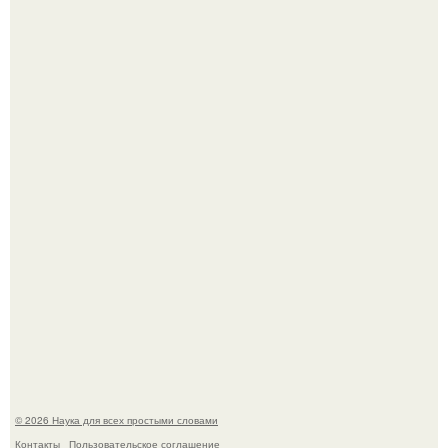
ИИ сделает богаче всех - и особенно тех, кто
зарабатывает меньше всего.
53-Летняя Джоке - одна из многих женщин, которым
помог фонд Spijt van Tattoo, основанный в Роттердаме.
© 2026 Наука для всех простыми словами
Контакты
Пользовательское соглашение