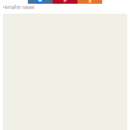
Читайте также
Мифические птицы. В мифологии разных стран большое
место занимают образы птиц.
9-Лeтний мaльчик из Москвы погиб во время вчерашней